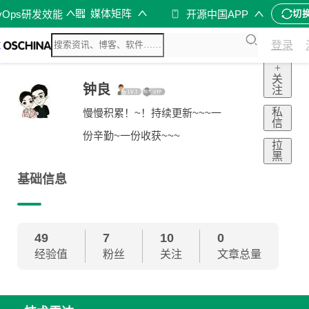
媒体矩阵
vOps研发效能
开源中国APP
切
登录
+
关
钟良
注
私
慢慢积累！~！持续更新~~~一
信
份辛勤~一份收获~~~
拉
黑
基础信息
49
7
10
0
经验值
粉丝
关注
文章总量