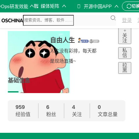
媒体矩阵
vOps研发效能
开源中国APP
切
登录
+
关
自由人生
注
私
人生没有彩排，每天都
信
是现场直播~
拉
黑
基础信息
959
6
4
0
经验值
粉丝
关注
文章总量