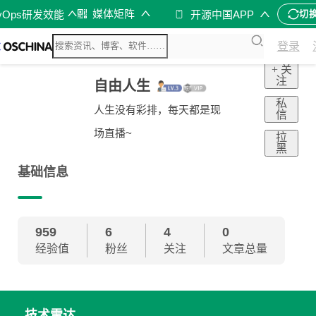
媒体矩阵
vOps研发效能
开源中国APP
切
登录
+ 关
注
自由人生
私
人生没有彩排，每天都是现
信
场直播~
拉
黑
基础信息
959
6
4
0
经验值
粉丝
关注
文章总量
技术雷达