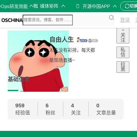
媒体矩阵
vOps研发效能
开源中国APP
切
登录
+
关
自由人生
注
私
人生没有彩排，每天都
信
是现场直播~
拉
黑
基础信息
959
6
4
0
经验值
粉丝
关注
文章总量