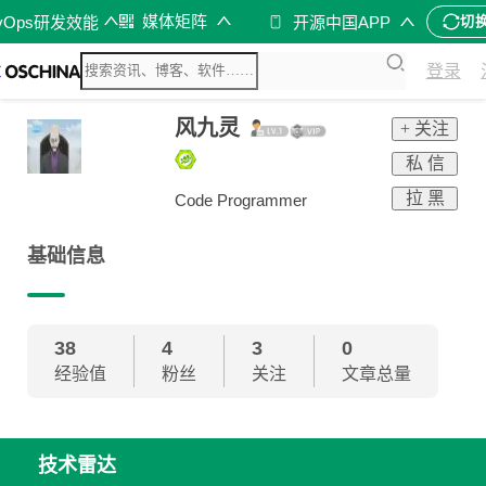
媒体矩阵
vOps研发效能
开源中国APP
切
登录
风九灵
+ 关注
私 信
拉 黑
Code Programmer
基础信息
38
4
3
0
经验值
粉丝
关注
文章总量
技术雷达