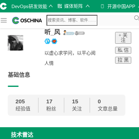
媒体矩阵
DevOps研发效能
开源中国APP
听_风
+ 关
注
私 信
以虚心求学问，以平心阅
拉 黑
人情
基础信息
205
17
15
0
经验值
粉丝
关注
文章总量
技术雷达