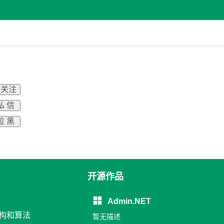
 关注
私 信
拉 黑
开源作品
Admin.NET
结构和算法
暂无描述