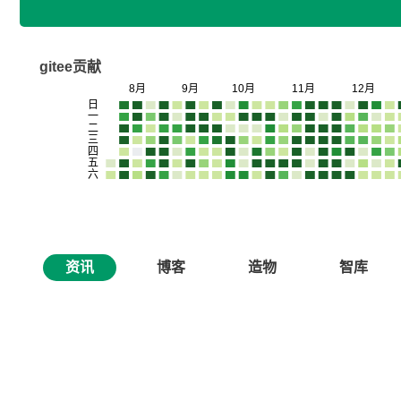
gitee贡献
资讯
博客
造物
智库