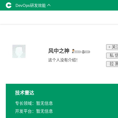
DevOps研发效能
+ 关
风中之神
私 
这个人没有介绍！
拉 
技术雷达
专长领域：暂无信息
开发平台：暂无信息