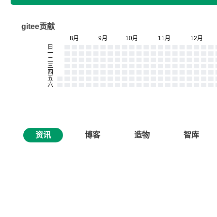
gitee贡献
资讯
博客
造物
智库