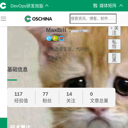
媒体矩阵
DevOps研发效能
+ 关
MaxBill
注
私
信
技术改变生活，代码创
拉
造未来！
黑
基础信息
117
77
14
0
经验值
粉丝
关注
文章总量
技术雷达