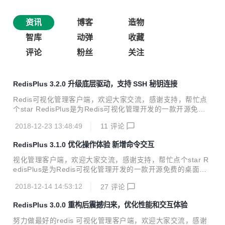
资讯
博客
造物
智库
动弹
收藏
评论
粉丝
关注
RedisPlus 3.2.0 升级底层驱动，支持 SSH 秘钥连接
Redis可视化管理客户端，欢迎大家交流，感谢支持，帮忙点
个star RedisPlus是为Redis可视化管理开发的一款开源免费
的桌面客户端软件，支持Windows 、Linux、Mac三大系统平
2018-12-23 13:48:49
11
评论
台，RedisPlus提供更加高效、方便、快捷的使用体验，有着
更加现代化的用户界面风格。该软件支持单机、集群模式连
RedisPlus 3.1.0 优化操作体验 新增命令交互
接，同时还支持SSH（单机、集群）通道连接。RedisPlus致
力于为大家提供一个高效的Redis可视化管理软件。 项目开源
视化管理客户端，欢迎大家交流，感谢支持，帮忙点个star R
地址：https://gitee.com/MaxBill/RedisPlus 软件下载地址：
edisPlus是为Redis可视化管理开发的一款开源免费的桌面客
https://pan.baidu.com/s/1ETwWnEj4rbs...
户端软件，支持Windows 、Linux、Mac三大系统平台，Redi
2018-12-14 14:53:12
27
评论
sPlus提供更加高效、方便、快捷的使用体验，有着更加现代
化的用户界面风格。该软件支持单机、集群模式连接，同时还
RedisPlus 3.0.0 重构后震撼归来，优化性能和交互体验
支持SSH（单机、集群）通道连接。RedisPlus致力于为大家
提供一个高效的Redis可视化管理软件。 项目开源地址：http
努力做最好的redis 可视化管理客户端，欢迎大家交流，感谢