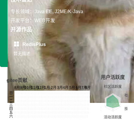
专长领域：Java EE, J2ME/K-Java
开发平台：WEB开发
开源作品
RedisPlus
暂无描述
用户活跃度
gitee贡献