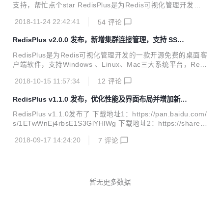
s://gitee.com/MaxBill/RedisPlus 软件下载地址：https://pan.
支持，帮忙点个star RedisPlus是为Redis可视化管理开发的
baidu.com/s/1ETwWnEj4rbsE1S3Gl...
一款开源免费的桌面客户端软件，支持Windows 、Linux、M
2018-11-24 22:42:41
54
评论
ac三大系统平台，RedisPlus提供更加高效、方便、快捷的使
用体验，有着更加现代化的用户界面风格。该软件支持单机、
RedisPlus v2.0.0 发布，新增集群连接管理，支持 SSH
集群模式连接，同时还支持SSH（单机、集群）通道连接。R
通道连接
edisPlus致力于为大家提供一个高效的Redis可视化管理软
RedisPlus是为Redis可视化管理开发的一款开源免费的桌面客
件。 项目开源地址：https://gitee.com/MaxBill/RedisPlus 软
户端软件，支持Windows 、Linux、Mac三大系统平台，Redi
件下载地址：https://pan.baidu.com/s/1ETwW...
sPlus提供更加高效、方便、快捷的使用体验，有着更加现代
2018-10-15 11:57:34
12
评论
化的用户界面风格。该软件支持单机、集群模式连接，同时还
支持SSH（单机、集群）通道连接。RedisPlus遵循GPL-3.0
RedisPlus v1.1.0 发布，优化性能及界面布局并增加新功
开源协议，禁止二次开发打包发布盈利，违反必究！RedisPlu
能
s致力于为大家提供一个高效的Redis可视化管理软件。 Redis
RedisPlus v1.1.0发布了 下载地址1：https://pan.baidu.com/
Plus v2.0.0发布了 下载地址1：https://pan.baidu.com/s/1ET
s/1ETwWnEj4rbsE1S3GlYHlWg 下载地址2：https://share.
wWnEj4rbsE1S3GlYHlWg 下载地址2：...
weiyun.com/5UIOsxY 项目地址：https://gitee.com/MaxBill/
2018-09-17 14:24:20
7
评论
RedisPlus 欢迎提出意见建议、欢迎关注、star，感谢您的支
持 在大家的积极反馈下，作者也在积极的增加新功能，优化性
能以及界面的布局，修复了v1.0.0中大家反馈的bug，v1.1.0
更新日志： v1.1.0 美化实时监控页面(图表配色，单位&helli
p;&hellip;) 增加更新日志功能 ，新功能...
暂无更多数据