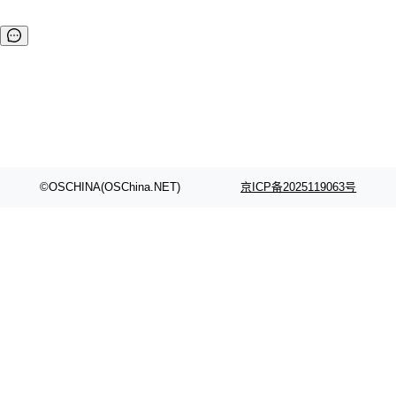
©OSCHINA(OSChina.NET)
京ICP备2025119063号