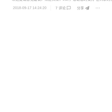
化实时监控页面(图表配色，单位&hellip;&hellip;) 增加更新日
2018-09-17 14:24:20
7
评论
分享
OSCHI
关于我们