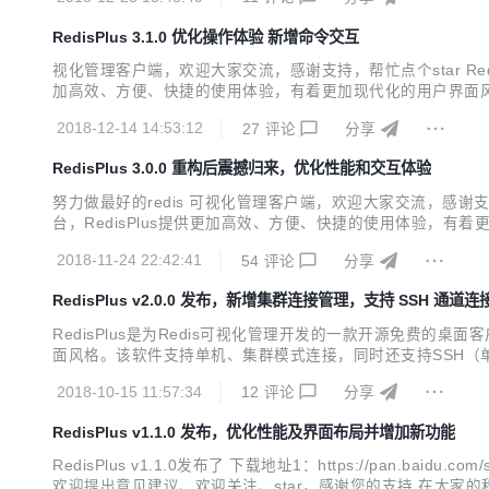
RedisPlus 3.1.0 优化操作体验 新增命令交互
视化管理客户端，欢迎大家交流，感谢支持，帮忙点个star Redis
加高效、方便、快捷的使用体验，有着更加现代化的用户界面风格。
视化管理软件。 项目开源地址：https://gitee.com/MaxBill/Redis
2018-12-14 14:53:12
27
评论
分享
RedisPlus 3.0.0 重构后震撼归来，优化性能和交互体验
努力做最好的redis 可视化管理客户端，欢迎大家交流，感谢支持，帮
台，RedisPlus提供更加高效、方便、快捷的使用体验，有
供一个高效的Redis可视化管理软件。 项目开源地址：https://gitee.com
2018-11-24 22:42:41
54
评论
分享
RedisPlus v2.0.0 发布，新增集群连接管理，支持 SSH 通道连
RedisPlus是为Redis可视化管理开发的一款开源免费的桌面
面风格。该软件支持单机、集群模式连接，同时还支持SSH（单机、
个高效的Redis可视化管理软件。 RedisPlus v2.0.0发布了 下载地址1
2018-10-15 11:57:34
12
评论
分享
RedisPlus v1.1.0 发布，优化性能及界面布局并增加新功能
RedisPlus v1.1.0发布了 下载地址1：https://pan.baidu.com/s
欢迎提出意见建议、欢迎关注、star，感谢您的支持 在大家的积极