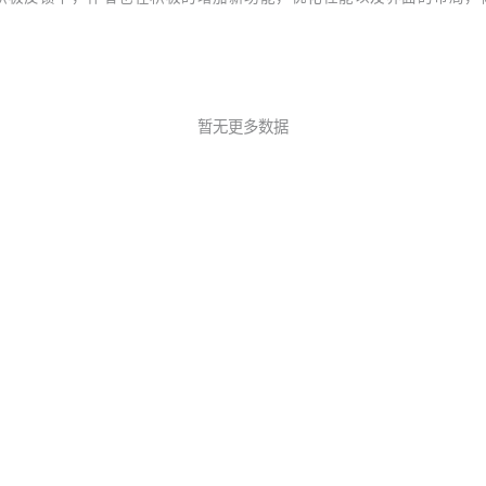
志功能 ，新功能...
暂无更多数据
O
NA社区
在线工具
攻
CopyCat-代码克隆检测
开