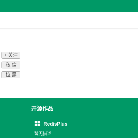
+ 关注
私 信
拉 黑
开源作品
RedisPlus
暂无描述