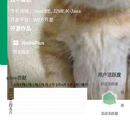
专长领域：Java EE, J2ME/K-Java
开发平台：WEB开发
开源作品
RedisPlus
暂无描述
用户活跃度
gitee贡献