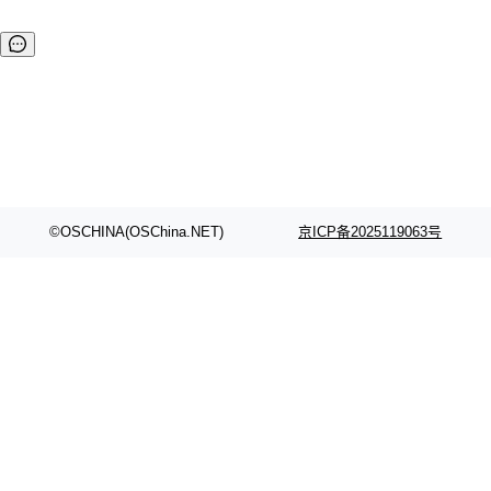
©OSCHINA(OSChina.NET)
京ICP备2025119063号