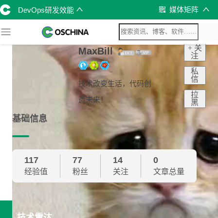
媒体矩阵
DevOps研发效能
+ 关
MaxBill
注
私
信
技术改变生活，代码创
拉
造未来！
黑
基础信息
117
77
14
0
经验值
粉丝
关注
文章总量
技术雷达