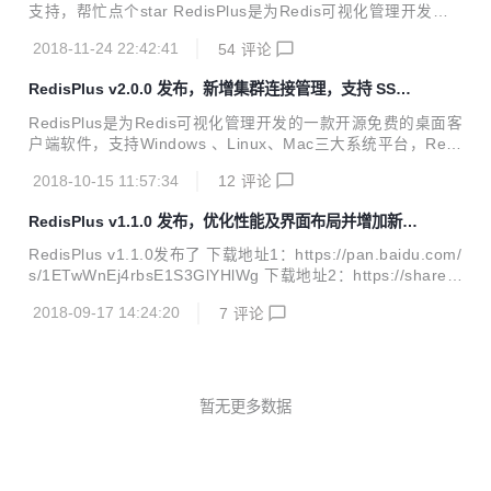
s://gitee.com/MaxBill/RedisPlus 软件下载地址：https://pan.
支持，帮忙点个star RedisPlus是为Redis可视化管理开发的
baidu.com/s/1ETwWnEj4rbsE1S3Gl...
一款开源免费的桌面客户端软件，支持Windows 、Linux、M
2018-11-24 22:42:41
54
评论
ac三大系统平台，RedisPlus提供更加高效、方便、快捷的使
用体验，有着更加现代化的用户界面风格。该软件支持单机、
RedisPlus v2.0.0 发布，新增集群连接管理，支持 SSH
集群模式连接，同时还支持SSH（单机、集群）通道连接。R
通道连接
edisPlus致力于为大家提供一个高效的Redis可视化管理软
RedisPlus是为Redis可视化管理开发的一款开源免费的桌面客
件。 项目开源地址：https://gitee.com/MaxBill/RedisPlus 软
户端软件，支持Windows 、Linux、Mac三大系统平台，Redi
件下载地址：https://pan.baidu.com/s/1ETwW...
sPlus提供更加高效、方便、快捷的使用体验，有着更加现代
2018-10-15 11:57:34
12
评论
化的用户界面风格。该软件支持单机、集群模式连接，同时还
支持SSH（单机、集群）通道连接。RedisPlus遵循GPL-3.0
RedisPlus v1.1.0 发布，优化性能及界面布局并增加新功
开源协议，禁止二次开发打包发布盈利，违反必究！RedisPlu
能
s致力于为大家提供一个高效的Redis可视化管理软件。 Redis
RedisPlus v1.1.0发布了 下载地址1：https://pan.baidu.com/
Plus v2.0.0发布了 下载地址1：https://pan.baidu.com/s/1ET
s/1ETwWnEj4rbsE1S3GlYHlWg 下载地址2：https://share.
wWnEj4rbsE1S3GlYHlWg 下载地址2：...
weiyun.com/5UIOsxY 项目地址：https://gitee.com/MaxBill/
2018-09-17 14:24:20
7
评论
RedisPlus 欢迎提出意见建议、欢迎关注、star，感谢您的支
持 在大家的积极反馈下，作者也在积极的增加新功能，优化性
能以及界面的布局，修复了v1.0.0中大家反馈的bug，v1.1.0
更新日志： v1.1.0 美化实时监控页面(图表配色，单位&helli
p;&hellip;) 增加更新日志功能 ，新功能...
暂无更多数据