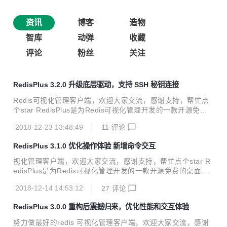
资讯
博客
造物
智库
动弹
收藏
评论
粉丝
关注
RedisPlus 3.2.0 升级底层驱动，支持 SSH 秘钥连接
Redis可视化管理客户端，欢迎大家交流，感谢支持，帮忙点
个star RedisPlus是为Redis可视化管理开发的一款开源免费
的桌面客户端软件，支持Windows 、Linux、Mac三大系统平
2018-12-23 13:48:49
11
评论
台，RedisPlus提供更加高效、方便、快捷的使用体验，有着
更加现代化的用户界面风格。该软件支持单机、集群模式连
RedisPlus 3.1.0 优化操作体验 新增命令交互
接，同时还支持SSH（单机、集群）通道连接。RedisPlus致
力于为大家提供一个高效的Redis可视化管理软件。 项目开源
视化管理客户端，欢迎大家交流，感谢支持，帮忙点个star R
地址：https://gitee.com/MaxBill/RedisPlus 软件下载地址：
edisPlus是为Redis可视化管理开发的一款开源免费的桌面客
https://pan.baidu.com/s/1ETwWnEj4rbs...
户端软件，支持Windows 、Linux、Mac三大系统平台，Redi
2018-12-14 14:53:12
27
评论
sPlus提供更加高效、方便、快捷的使用体验，有着更加现代
化的用户界面风格。该软件支持单机、集群模式连接，同时还
RedisPlus 3.0.0 重构后震撼归来，优化性能和交互体验
支持SSH（单机、集群）通道连接。RedisPlus致力于为大家
提供一个高效的Redis可视化管理软件。 项目开源地址：http
努力做最好的redis 可视化管理客户端，欢迎大家交流，感谢