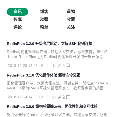
资讯
博客
造物
智库
动弹
收藏
评论
粉丝
关注
RedisPlus 3.2.0 升级底层驱动，支持 SSH 秘钥连接
Redis可视化管理客户端，欢迎大家交流，感谢支持，帮忙点
个star RedisPlus是为Redis可视化管理开发的一款开源免费
的桌面客户端软件，支持Windows 、Linux、Mac三大系统平
2018-12-23 13:48:49
11
评论
台，RedisPlus提供更加高效、方便、快捷的使用体验，有着
更加现代化的用户界面风格。该软件支持单机、集群模式连
RedisPlus 3.1.0 优化操作体验 新增命令交互
接，同时还支持SSH（单机、集群）通道连接。RedisPlus致
力于为大家提供一个高效的Redis可视化管理软件。 项目开源
视化管理客户端，欢迎大家交流，感谢支持，帮忙点个star R
地址：https://gitee.com/MaxBill/RedisPlus 软件下载地址：
edisPlus是为Redis可视化管理开发的一款开源免费的桌面客
https://pan.baidu.com/s/1ETwWnEj4rbs...
户端软件，支持Windows 、Linux、Mac三大系统平台，Redi
2018-12-14 14:53:12
27
评论
sPlus提供更加高效、方便、快捷的使用体验，有着更加现代
化的用户界面风格。该软件支持单机、集群模式连接，同时还
RedisPlus 3.0.0 重构后震撼归来，优化性能和交互体验
支持SSH（单机、集群）通道连接。RedisPlus致力于为大家
提供一个高效的Redis可视化管理软件。 项目开源地址：http
努力做最好的redis 可视化管理客户端，欢迎大家交流，感谢