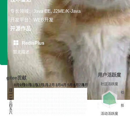
专长领域：Java EE, J2ME/K-Java
开发平台：WEB开发
开源作品
RedisPlus
暂无描述
用户活跃度
gitee贡献