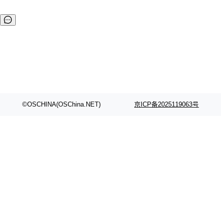
©OSCHINA(OSChina.NET)
京ICP备2025119063号