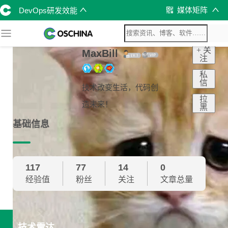
媒体矩阵
DevOps研发效能
+ 关
MaxBill
注
私
信
技术改变生活，代码创
拉
造未来！
黑
基础信息
117
77
14
0
经验值
粉丝
关注
文章总量
技术雷达