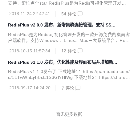
s://gitee.com/MaxBill/RedisPlus 软件下载地址：https://pan.
支持，帮忙点个star RedisPlus是为Redis可视化管理开发的
baidu.com/s/1ETwWnEj4rbsE1S3Gl...
一款开源免费的桌面客户端软件，支持Windows 、Linux、M
2018-11-24 22:42:41
54
评论
ac三大系统平台，RedisPlus提供更加高效、方便、快捷的使
用体验，有着更加现代化的用户界面风格。该软件支持单机、
RedisPlus v2.0.0 发布，新增集群连接管理，支持 SSH
集群模式连接，同时还支持SSH（单机、集群）通道连接。R
通道连接
edisPlus致力于为大家提供一个高效的Redis可视化管理软
RedisPlus是为Redis可视化管理开发的一款开源免费的桌面客
件。 项目开源地址：https://gitee.com/MaxBill/RedisPlus 软
户端软件，支持Windows 、Linux、Mac三大系统平台，Redi
件下载地址：https://pan.baidu.com/s/1ETwW...
sPlus提供更加高效、方便、快捷的使用体验，有着更加现代
2018-10-15 11:57:34
12
评论
化的用户界面风格。该软件支持单机、集群模式连接，同时还
支持SSH（单机、集群）通道连接。RedisPlus遵循GPL-3.0
RedisPlus v1.1.0 发布，优化性能及界面布局并增加新功
开源协议，禁止二次开发打包发布盈利，违反必究！RedisPlu
能
s致力于为大家提供一个高效的Redis可视化管理软件。 Redis
RedisPlus v1.1.0发布了 下载地址1：https://pan.baidu.com/
Plus v2.0.0发布了 下载地址1：https://pan.baidu.com/s/1ET
s/1ETwWnEj4rbsE1S3GlYHlWg 下载地址2：https://share.
wWnEj4rbsE1S3GlYHlWg 下载地址2：...
weiyun.com/5UIOsxY 项目地址：https://gitee.com/MaxBill/
2018-09-17 14:24:20
7
评论
RedisPlus 欢迎提出意见建议、欢迎关注、star，感谢您的支
持 在大家的积极反馈下，作者也在积极的增加新功能，优化性
能以及界面的布局，修复了v1.0.0中大家反馈的bug，v1.1.0
更新日志： v1.1.0 美化实时监控页面(图表配色，单位&helli
p;&hellip;) 增加更新日志功能 ，新功能...
暂无更多数据