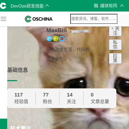
媒体矩阵
DevOps研发效能
+ 关
MaxBill
注
私
信
技术改变生活，代码创
拉
造未来！
黑
基础信息
117
77
14
0
经验值
粉丝
关注
文章总量
技术雷达