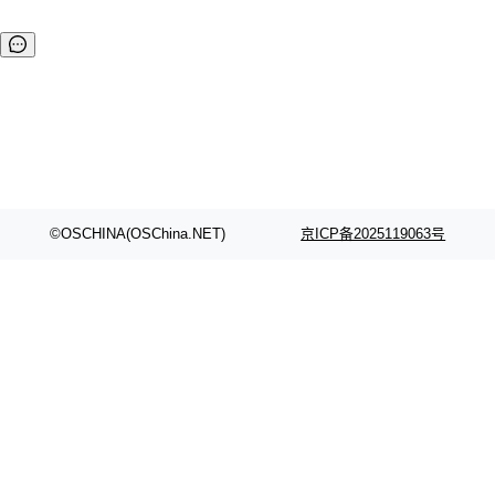
©OSCHINA(OSChina.NET)
京ICP备2025119063号