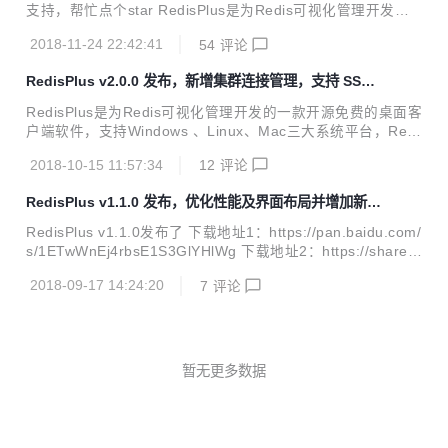
s://gitee.com/MaxBill/RedisPlus 软件下载地址：https://pan.
支持，帮忙点个star RedisPlus是为Redis可视化管理开发的
baidu.com/s/1ETwWnEj4rbsE1S3Gl...
一款开源免费的桌面客户端软件，支持Windows 、Linux、M
2018-11-24 22:42:41
54
评论
ac三大系统平台，RedisPlus提供更加高效、方便、快捷的使
用体验，有着更加现代化的用户界面风格。该软件支持单机、
RedisPlus v2.0.0 发布，新增集群连接管理，支持 SSH
集群模式连接，同时还支持SSH（单机、集群）通道连接。R
通道连接
edisPlus致力于为大家提供一个高效的Redis可视化管理软
RedisPlus是为Redis可视化管理开发的一款开源免费的桌面客
件。 项目开源地址：https://gitee.com/MaxBill/RedisPlus 软
户端软件，支持Windows 、Linux、Mac三大系统平台，Redi
件下载地址：https://pan.baidu.com/s/1ETwW...
sPlus提供更加高效、方便、快捷的使用体验，有着更加现代
2018-10-15 11:57:34
12
评论
化的用户界面风格。该软件支持单机、集群模式连接，同时还
支持SSH（单机、集群）通道连接。RedisPlus遵循GPL-3.0
RedisPlus v1.1.0 发布，优化性能及界面布局并增加新功
开源协议，禁止二次开发打包发布盈利，违反必究！RedisPlu
能
s致力于为大家提供一个高效的Redis可视化管理软件。 Redis
RedisPlus v1.1.0发布了 下载地址1：https://pan.baidu.com/
Plus v2.0.0发布了 下载地址1：https://pan.baidu.com/s/1ET
s/1ETwWnEj4rbsE1S3GlYHlWg 下载地址2：https://share.
wWnEj4rbsE1S3GlYHlWg 下载地址2：...
weiyun.com/5UIOsxY 项目地址：https://gitee.com/MaxBill/
2018-09-17 14:24:20
7
评论
RedisPlus 欢迎提出意见建议、欢迎关注、star，感谢您的支
持 在大家的积极反馈下，作者也在积极的增加新功能，优化性
能以及界面的布局，修复了v1.0.0中大家反馈的bug，v1.1.0
更新日志： v1.1.0 美化实时监控页面(图表配色，单位&helli
p;&hellip;) 增加更新日志功能 ，新功能...
暂无更多数据