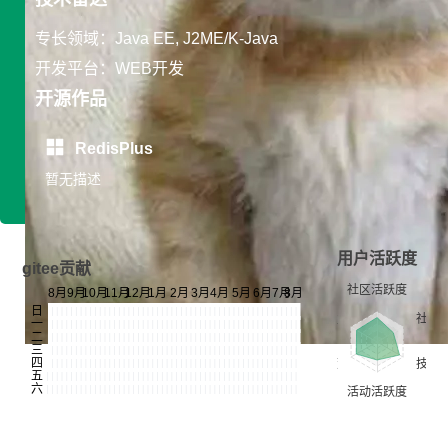
专长领域：Java EE, J2ME/K-Java
开发平台：WEB开发
开源作品
RedisPlus
暂无描述
用户活跃度
gitee贡献