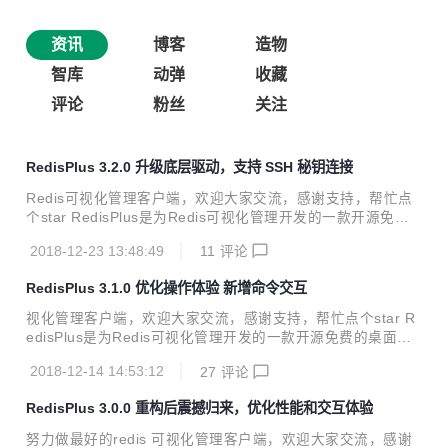
资讯
博客
造物
智库
动弹
收藏
评论
粉丝
关注
RedisPlus 3.2.0 升级底层驱动，支持 SSH 秘钥连接
Redis可视化管理客户端，欢迎大家交流，感谢支持，帮忙点
个star RedisPlus是为Redis可视化管理开发的一款开源免费
的桌面客户端软件，支持Windows 、Linux、Mac三大系统平
2018-12-23 13:48:49
11
评论
台，RedisPlus提供更加高效、方便、快捷的使用体验，有着
更加现代化的用户界面风格。该软件支持单机、集群模式连
RedisPlus 3.1.0 优化操作体验 新增命令交互
接，同时还支持SSH（单机、集群）通道连接。RedisPlus致
力于为大家提供一个高效的Redis可视化管理软件。 项目开源
视化管理客户端，欢迎大家交流，感谢支持，帮忙点个star R
地址：https://gitee.com/MaxBill/RedisPlus 软件下载地址：
edisPlus是为Redis可视化管理开发的一款开源免费的桌面客
https://pan.baidu.com/s/1ETwWnEj4rbs...
户端软件，支持Windows 、Linux、Mac三大系统平台，Redi
2018-12-14 14:53:12
27
评论
sPlus提供更加高效、方便、快捷的使用体验，有着更加现代
化的用户界面风格。该软件支持单机、集群模式连接，同时还
RedisPlus 3.0.0 重构后震撼归来，优化性能和交互体验
支持SSH（单机、集群）通道连接。RedisPlus致力于为大家
提供一个高效的Redis可视化管理软件。 项目开源地址：http
努力做最好的redis 可视化管理客户端，欢迎大家交流，感谢