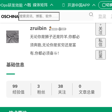
媒体矩阵
vOps研发效能
开源中国APP
切
登录
+
zruibin
关
注
无论你是狮子还是羚羊,你都必
私
信
须奔跑,无论你是贫穷还是富
拉
有,你都必须奋斗！
黑
基础信息
99
3
38
0
经验值
粉丝
关注
文章总量