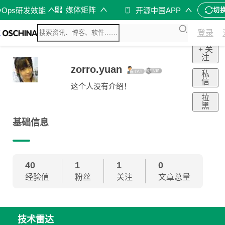
媒体矩阵
vOps研发效能
开源中国APP
切
登录
+ 关
注
zorro.yuan
私
信
这个人没有介绍！
拉
黑
基础信息
40
1
1
0
经验值
粉丝
关注
文章总量
技术雷达