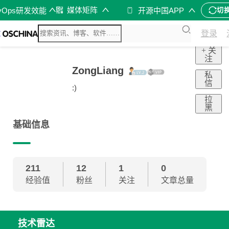
媒体矩阵
vOps研发效能
开源中国APP
切
登录
+ 关
注
ZongLiang
私
信
:)
拉
黑
基础信息
211
12
1
0
经验值
粉丝
关注
文章总量
技术雷达