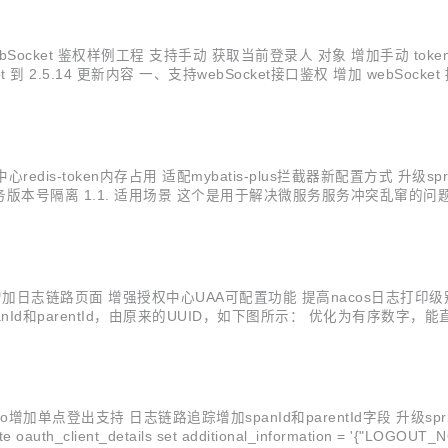
 webSocket 鉴权样例工程 支持手动 获取当前登录人 对象 增加手动 to
ot 到 2.5.14 更新内容 一、支持webSocket接口鉴权 增加 webSoc
.cla...
oken内存占用 适配mybatis-plus拦截器新配置方式 升级spring-boot到
.1内容说明 一、服务版本号隔离 1.1. 适用场景 这个是用于解决微服务服务
可能会在注册中心中出现同一个服务同时存在多个不同版本的实例（如下
链路页面 增强授权中心UAA可配置功能 提高nacos日志打印级别 升级spring-
合并spanId和parentId，由原来的UUID，如下图所示： 优化为有序
日志列表页面 追踪id 字段增加超链接，点击弹出 日志链路 页面： 
登出支持 日志链路追踪增加spanId和parentId字段 升级spring-boo
lient_details set additional_information = '{"LOGOUT_NOTIF