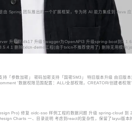
AI 是由 Spring 团队推出的一个扩展框架，专为将 AI 能力集成到 Java
r 升级到jdk17 升级Swagger为OpenAPI3 升级spring-boot到3.1.6 升级
us到3.5.4.1 删除txlcn-demo工程(由于txlcn不推荐使用了) 删除无用模块(job和
加密」 密码加密支持「国密SM3」 特旧版本升级 由旧版本升级到v5.6.0需要
配置：ALL/全部权限，CREATOR/创建者权限'; alter table sys_user add `creator_id` int(11) COMM
n Pro) 修复 oidc-sso 样例工程的数据问题 升级 spring-cloud 到 2
 Design Charts 一、目录说明 考虑到react的复杂性，保留了layui版本的前端。