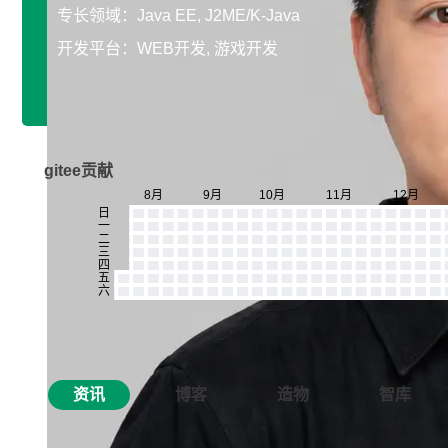
专长领域：Java EE, J2ME/K-Java
开发平台：WEB开发, 游戏开发
gitee贡献
资讯
博客
造物
智库