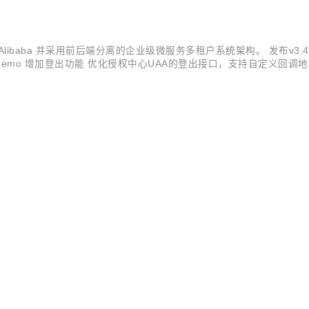
pringCloudAlibaba 并采用前后端分离的企业级微服务多租户系统架构。
 sso-demo 增加登出功能 优化授权中心UAA的登出接口，支持自定义回调
说明 一、首页增加天流量趋势图 统计最近24小时内的流量趋势 二、前后端分离单点..