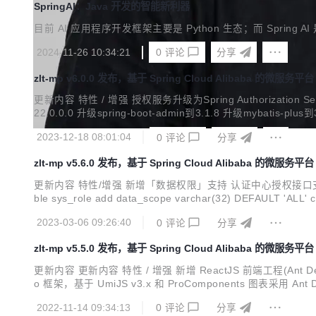
SpringAI：Java 开发的智能新利器
目前 AI 应用程序开发框架主要是 Python 生态；而 Spring 
2024-11-26 10:34:21
0
评论
分享
zlt-mp v6.0.0 发布，基于 Spring Cloud Alibaba 的微服务平台
更新内容 特性 / 增强 授权服务升级为Spring Authorization Serve
22.0.0.0 升级spring-boot-admin到3.1.8 升级mybatis-pl
Cloud ma...
2023-12-18 08:01:04
0
评论
分享
zlt-mp v5.6.0 发布，基于 Spring Cloud Alibaba 的微服务平台
更新内容 特性/增强 新增「数据权限」支持 认证中心授权接口支持「参数
ble sys_role add data_scope varchar(32) DEFAULT 'ALL' comment '数据权限范围
T '创建人id'; update sys_user set creator_i...
2023-03-06 09:26:40
0
评论
分享
zlt-mp v5.5.0 发布，基于 Spring Cloud Alibaba 的微服务平台
更新内容 更新内容 特性 / 增强 新增 ReactJS 前端工程(Ant Desig
o 框架，基于 UmiJS v3.x 和 ProComponents 图表采用 Ant
─main │ │ │ │ ├─java ...
2022-11-14 09:34:13
0
评论
分享