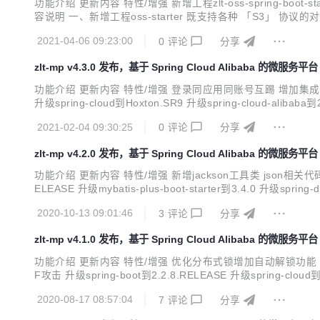
功能介绍 更新内容 特性/增强 新增工程zlt-oss-spring-boot-start
容说明 一、新增工程oss-starter 既支持各种 「S3」 协议的对象
ccess-key: ${zlt.s3.acce...
2021-04-06 09:23:00
0
评论
分享
zlt-mp v4.3.0 发布，基于 Spring Cloud Alibaba 的微服务平台
功能介绍 更新内容 特性/增强 登录同应用同账号互踢 增加集成Dubbo的de
升级spring-cloud到Hoxton.SR9 升级spring-cloud-alibaba到
7.10.2 升级spring-data-el...
2021-02-04 09:30:25
0
评论
分享
zlt-mp v4.2.0 发布，基于 Spring Cloud Alibaba 的微服务平台
功能介绍 更新内容 特性/增强 新增jackson工具类 json相关代码替换fastjs
ELEASE 升级mybatis-plus-boot-starter到3.4.0 升级spr
一、新增jackson工...
2020-10-13 09:01:46
3
评论
分享
zlt-mp v4.1.0 发布，基于 Spring Cloud Alibaba 的微服务平台
功能介绍 更新内容 特性/增强 优化分布式锁增加自动解锁功能 优化swagg
F攻击 升级spring-boot到2.2.8.RELEASE 升级spring-clou
gateway的异常处理返回状态码 内容说明 一、优化分布式锁增
2020-08-17 08:57:04
7
评论
分享