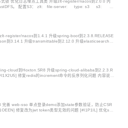
r分布式锁 优化日志埋点工具类 升级zlt-register/nacos到2.0.0 内
 配置S3： zlt: file-server: type: s3 s3: a
nacos到1.4.1 升级spring-boot到2.3.8.RELEASE
son到3.14.1 升级transmittable到2.12.0 升级elasticsearch到
oud到Hoxton.SR8 升级spring-cloud-alibaba到2.2.3.R
 问题修复 [#I1X2U5] 修复redis的increment命令的反序列化问题 内容说明
3 完善 web-sso 单点登录demo添加state参数验证，防止CSR
[#I1OEEN] 修复改为jwt token类型无效的问题 [#I1P1IL] 优化sc-