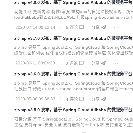
zlt-mp v4.0.0 发布，基于 Spring Cloud Alibaba 的微服务平台
功能介绍 更新内容 特性/增强 重构uaa的自定义授权实现，统一授权接口使用g
loud-alibaba到2.2.1.RELEASE 升级spring-boot-admin-sta
earch-rest-client到7...
2020-07-14 09:12:14
5
评论
分享
zlt-mp v3.7.0 发布，基于 Spring Cloud Alibaba 的微服务平台
zlt-mp 是基于 SpringBoot2.x、SpringCloud 
编辑页面和列表 优化授权码模式的登录错误响应 优化登出逻辑 升级zlt-registe
级druid-spring-boot-starter到1.1.22 升级fastdfs-clien...
2020-06-11 09:04:39
8
评论
分享
zlt-mp v3.6.0 发布，基于 Spring Cloud Alibaba 的微服务平台
zlt-mp 是基于 SpringBoot2.x、SpringCloud 和
抽象接口 修改zlt-redis-spring-boot-starter的客户端由lettu
upport改为WebMvcConfigurer，避免覆盖其他的WebMv...
2020-05-06 09:38:33
4
评论
分享
zlt-mp v3.5.0 发布，基于 Spring Cloud Alibaba 的微服务平台
项目介绍 基于 SpringBoot2.x、SpringCloud 和 SpringC
工程 支持xpack安全认证 支持最新的es7.x版本 支持自定义连接池参数 
工程因包路径不一致而导致加载不了的情况 优化zlt-uaa的bean加