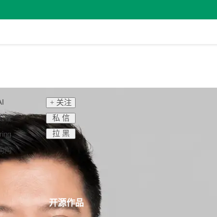
I
+ 关注
私 信
 工程
拉 黑
ng
陶陶
开源作品