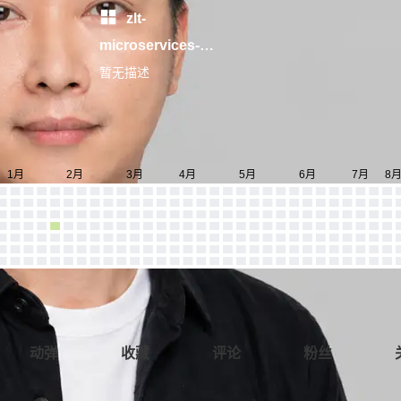
zlt-
microservices-
platform
暂无描述
动弹
收藏
评论
粉丝