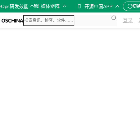
媒体矩阵
vOps研发效能
开源中国APP
切
登录