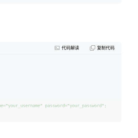
代码解读
复制代码
me="your_username"
password="your_password";