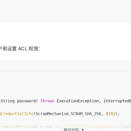
和设置 ACL 权限：
 String password)
throws
 ExecutionException, InterruptedE
mCredentialInfo
(ScramMechanism.SCRAM_SHA_256, 
8192
);

cramCredentialAdd
=
new
UserScramCredentialUpsertion
(use
展开代码
▼