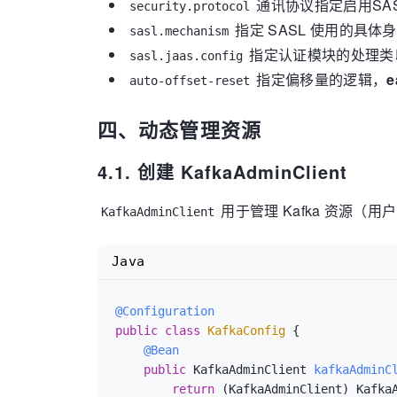
通讯协议指定启用SA
sasl.jaas.config:
org.apache.ka
security.protocol
producer:
指定 SASL 使用的具体
sasl.mechanism
key-serializer:
org.apache.kafka.
指定认证模块的处理类
sasl.jaas.config
value-serializer:
org.apache.kafk
指定偏移量的逻辑，
e
auto-offset-reset
四、动态管理资源
4.1. 创建 KafkaAdminClient
用于管理 Kafka 资源（
KafkaAdminClient
Java
@Configuration
public
class
KafkaConfig
 {

@Bean
public
 KafkaAdminClient 
kafkaAdminC
return
 (KafkaAdminClient) KafkaA