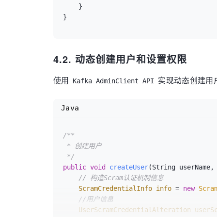
    }

4.2. 动态创建用户和设置权限
使用
实现动态创建用户
Kafka AdminClient API
Java
/**

 * 创建用户

 */
public
void
createUser
(String userName,
// 构造Scram认证机制信息
ScramCredentialInfo
info
=
new
Scra
//用户信息
UserScramCredentialAlteration
userS