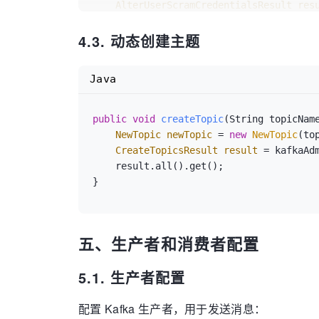
AlterUserScramCredentialsResult
res
    result.all().get();

4.3. 动态创建主题
}

/**

Java
 * 配置用户只读权限

 */
public
void
createAcl
(String account, S
public
void
createTopic
(String topicNam
AclBinding
aclBindingTopic
=
 genAcl
NewTopic
newTopic
=
new
NewTopic
(to
AclBinding
aclBindingGroup
=
 genAcl
CreateTopicsResult
result
=
 kafkaAd
    kafkaAdminClient.createAcls(List.of(aclBindingTopic, aclBindingGroup));

    result.all().get();

五、生产者和消费者配置
5.1. 生产者配置
配置 Kafka 生产者，用于发送消息：