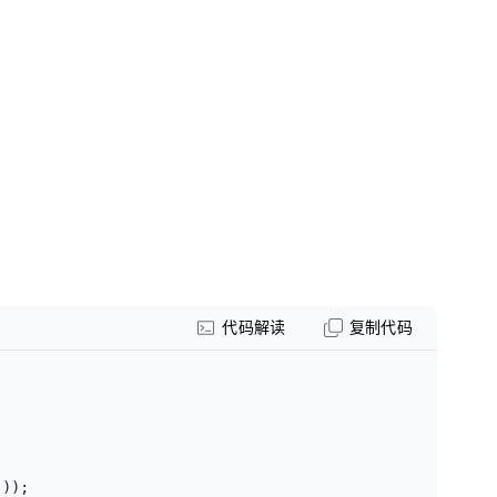
name="test"
password="test";
代码解读
复制代码
));
