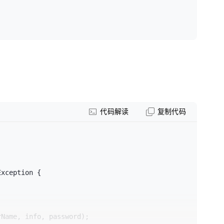
代码解读
复制代码
xception {

rName, info, password);
