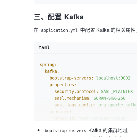
三、配置 Kafka
在
中配置 Kafka 的相关
application.yml
Yaml
spring:
kafka:
bootstrap-servers:
localhost:9092
properties:
security.protocol:
SASL_PLAINTEXT
sasl.mechanism:
SCRAM-SHA-256
sasl.jaas.config:
org.apache.kafk
consumer:
group-id:
test-consumer-group
auto-offset-reset:
earliest
Kafka 的集群地址
bootstrap-servers
properties: