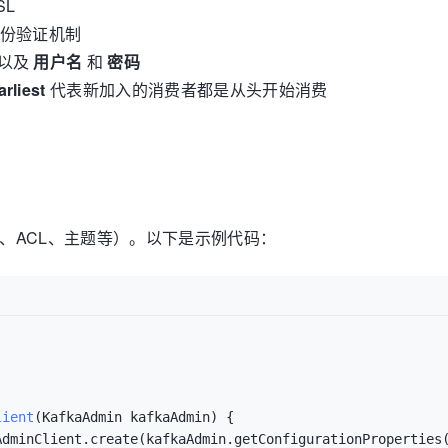
SL
fka.common.security.scram.ScramLoginModule
required
user
身份验证机制
common.serialization.StringSerializer
以及
用户名
和
密码
a.common.serialization.StringSerializer
arliest
代表新加入的消费者都是从头开始消费
用户、ACL、主题等）。以下是示例代码：
lient
(KafkaAdmin kafkaAdmin)
 {

dminClient.create(kafkaAdmin.getConfigurationProperties(