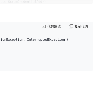
userScramCredentialAdd));

代码解读
复制代码
tionException, InterruptedException {

ion.READ);

eration.READ);
