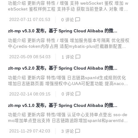
务平台
│ │ ├─src │ │ │ ├─main │ │ │ │ ├─java ...
功能介绍 更新内容 特性 / 增强 支持 webSocket 鉴权 增加 w
ebSocket 鉴权样例工程 支持手动 获取当前登录人 对象 增加
手动 token鉴权 工具 增加 资源服务 样例工程 解决只要请求
2022-07-11 07:01:53
0
评论
携带 access_token，排除鉴权的 url 依然会被拦截的问题 升
级 spring-boot 到 2.5.14 更新内容 一、支持webSocket接口
zlt-mp v5.3.0 发布，基于 Spring Cloud Alibaba 的微服
鉴权 增加 webSocket 接口的通用鉴权拦截器，使用方式如
务平台
下： @ServerEndpoint(value = "/websocket/test", configur
功能介绍 更新内容 特性 / 增强 增加服务版本号隔离 优化授权
ator = WcAuthConfigurator.cla...
中心redis-token内存占用 适配mybatis-plus拦截器新配置方
式 升级spring-boot到2.5.13 升级spring-cloud到2020.0.5 升
2022-05-09 08:54:03
1
评论
级spring-boot-admin到2.5.6 升级mybatis-plus到3.5.1内容
说明 一、服务版本号隔离 1.1. 适用场景 这个是用于解决微服
zlt-mp v5.2.0 发布，基于 Spring Cloud Alibaba 的微服
务服务冲突乱窜的问题； 指的是在开发环境过程中，开发人员
务平台
可能只会在本地启动自己开发的服务进行调试，而其他服务则
功能介绍 更新内容 特性/增强 日志链路spanId生成规则优化
使用服务器上的；这样就可能会在注册中心中出现同一个服务
增加日志链路页面 增强授权中心UAA可配置功能 提高nacos
同时存在多个不同版本的实例（如下图所示的...
日志打印级别 升级spring-boot到2.5.9 升级spring-boot-adm
2022-02-14 08:09:15
0
评论
in到2.5.5 升级hutool到5.7.20 内容说明 一、spanId生成规则
优化 合并spanId和parentId，由原来的UUID，如下图所示：
zlt-mp v5.1.0 发布，基于 Spring Cloud Alibaba 的微服
优化为有序数字，能直观分辨调用顺序与层级关系，如下图所
务平台
示： 上图示例中spanId的生成规则，如下链路拓扑图所示：
功能介绍 更新内容 特性/增强 认证中心支持单点登出 sso-de
二、增加日志链路页面 系统日志列表页面 追踪id 字段增加超
mo增加单点登出支持 日志链路追踪增加spanId和parentId字
链接，点击弹出 日志链路 页面： 以树形方式展示对...
段 升级spring-boot到2.5.7 升级spring-cloud到2020.0.4 问
2021-11-29 07:42:03
3
评论
题修复 解决客户端模式授权报错问题 变更语句 Use `oauth-c