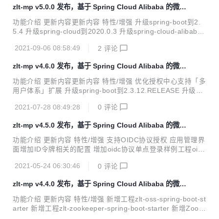
enter`; update oauth_client_details set additional_informa
zlt-mp v5.0.0 发布，基于 Spring Cloud Alibaba 的微服
tion = '{"LOGOUT_NOTIFY_URL_LIST":"http://127.0.0.1:8
务平台
082/logoutNotify"}' where client_id = '...
功能介绍 更新内容更新内容 特性/增强 升级spring-boot到2.
5.4 升级spring-cloud到2020.0.3 升级spring-cloud-alibaba
到2021.1 升级druid-spring-boot-starter到1.2.6 升级elastics
2021-09-06 08:58:49
2
评论
earch到7.14.0 升级spring-boot-admin到2.5.1 新增工程/分
支 新增zlt-loadbalancer-spring-boot-starter工程 增加分支4.
zlt-mp v4.6.0 发布，基于 Spring Cloud Alibaba 的微服
x（该分支不会更新） <ul> <li> <p>Spring Boot 2.3.12.REL
务平台
EASE</p> </li> <li...
功能介绍 更新内容更新内容 特性/增强 优化授权中心支持「多
用户体系」扩展 升级spring-boot到2.3.12.RELEASE 升级spr
ing-cloud到Hoxton.SR12 升级spring-cloud-alibaba到2.2.6.
2021-07-28 08:49:28
0
评论
RELEASE 升级redisson到3.16.0 升级spring-data-elasticse
arch到4.2.3 升级transmittable到2.12.1 内容说明 一、支持
zlt-mp v4.5.0 发布，基于 Spring Cloud Alibaba 的微服
多用户体系 统一认证中心uaa支持多用户类型的统一授权和鉴
务平台
权扩展，当系统需要新增一种用户类型时无需修改原有的代
功能介绍 更新内容 特性/增强 支持OIDC协议授权 应用管理界
码，增加新的实现类即可。 多用户类型指的是业务中有多种类
面增加ID令牌相关的配置 增加oidc协议单点登录样例工程oidc
型的...
-sso 增加zookeeper工具类zookeeperTemplate 替换默认Pa
2021-05-24 06:30:46
0
评论
sswordEncoder实现类为DelegatingPasswordEncoder 修改
文件中心默认依赖为s3 升级spring-boot到2.3.11.RELEASE
zlt-mp v4.4.0 发布，基于 Spring Cloud Alibaba 的微服
问题修复 修复token过期时访问网关返回500状态码 变更语句
务平台
Use `oauth-center`; alter table oauth_client_details add s
功能介绍 更新内容 特性/增强 新增工程zlt-oss-spring-boot-st
upport_id_token...
arter 新增工程zlt-zookeeper-spring-boot-starter 新增Zook
eeper分布式锁 优化日志埋点工具类 升级zlt-register/nacos