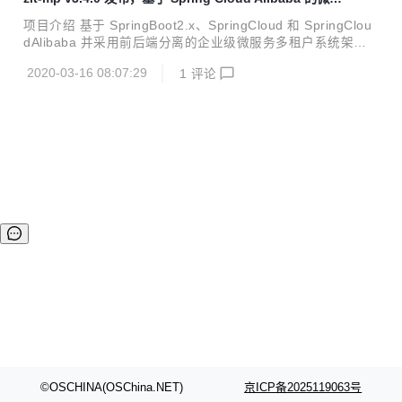
由TransportClient改为HighLevelClient 优化公共starter的be
务平台
an加载方式，避免依赖的工程因包路径不一致而导致加载不了
项目介绍 基于 SpringBoot2.x、SpringCloud 和 SpringClou
的情况 优化zlt-uaa的bean加载方式 优化zl...
dAlibaba 并采用前后端分离的企业级微服务多租户系统架
构。 发布v3.4.0 版本 首页增加天流量趋势图，并优化图表样
2020-03-16 08:07:29
1
评论
式 增加前后端分离的单点登录样例工程 web-sso 基于 securit
y 实现的 sso-demo 增加登出功能 优化授权中心UAA的登出
接口，支持自定义回调地址 优化 back-web 前端工程的登出
逻辑 优化数据源配置添加时区参数 升级 zlt-register/nacos
到 1.2.0 内容说明 一、首页增加天流量趋势图 统计最近24小
时内的流量趋势 二、前后端分离单点...
©OSCHINA(OSChina.NET)
京ICP备2025119063号