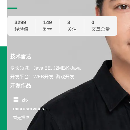
3299
149
3
0
经验值
粉丝
关注
文章总量
技术雷达
专长领域：Java EE, J2ME/K-Java
开发平台：WEB开发, 游戏开发
开源作品
zlt-
microservices-
platform
暂无描述