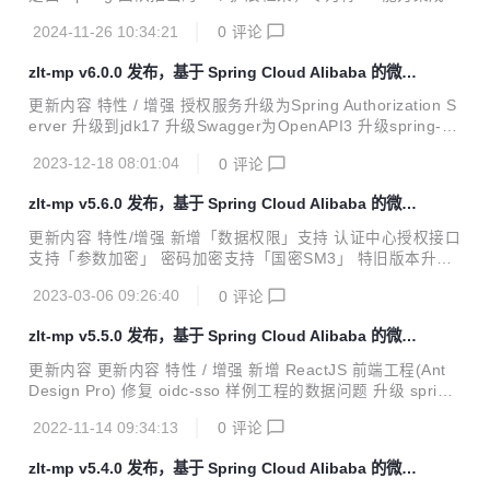
Java 应用中而设计
2024-11-26 10:34:21
0
评论
zlt-mp v6.0.0 发布，基于 Spring Cloud Alibaba 的微服
务平台
更新内容 特性 / 增强 授权服务升级为Spring Authorization S
erver 升级到jdk17 升级Swagger为OpenAPI3 升级spring-bo
ot到3.1.6 升级spring-cloud到2022.0.4 升级spring-cloud-ali
2023-12-18 08:01:04
0
评论
baba到2022.0.0.0 升级spring-boot-admin到3.1.8 升级myb
atis-plus到3.5.4.1 删除txlcn-demo工程(由于txlcn不推荐使用
zlt-mp v5.6.0 发布，基于 Spring Cloud Alibaba 的微服
了) 删除无用模块(job和transaction) 特性 / 增强 分支名 JDK
务平台
Spring Boot Spring Cloud ma...
更新内容 特性/增强 新增「数据权限」支持 认证中心授权接口
支持「参数加密」 密码加密支持「国密SM3」 特旧版本升级
由旧版本升级到v5.6.0需要执行以下语句： Use `user-center
2023-03-06 09:26:40
0
评论
`; alter table sys_role add data_scope varchar(32) DEFAU
LT 'ALL' comment '数据权限范围配置：ALL/全部权限，CRE
zlt-mp v5.5.0 发布，基于 Spring Cloud Alibaba 的微服
ATOR/创建者权限'; alter table sys_user add `creator_id` in
务平台
t(11) COMMENT '创建人id'; update sys_user set creator_
更新内容 更新内容 特性 / 增强 新增 ReactJS 前端工程(Ant
i...
Design Pro) 修复 oidc-sso 样例工程的数据问题 升级 spring-
cloud 到 2020.0.6 更新内容 新增ReactJS前端工程 采用 Ant
2022-11-14 09:34:13
0
评论
Design Pro 框架，基于 UmiJS v3.x 和 ProComponents 图
表采用 Ant Design Charts 一、目录说明 考虑到react的复杂
zlt-mp v5.4.0 发布，基于 Spring Cloud Alibaba 的微服
性，保留了layui版本的前端。 │ ├─layui-web -- layui前端