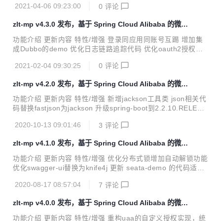
2021-04-06 09:23:00
0
评论
到2.0.0 内容说明 一、新增工程oss-starter 既支持各种 「S
3」 协议的对象存储如 阿里云OSS、七牛云OSS、MinIO
zlt-mp v4.3.0 发布，基于 Spring Cloud Alibaba 的微服
等，同时也支持阿里的 FastDFS。 配置S3： zlt: file-serve
务平台
r: type: s3 s3: access-key: ${zlt.s3.acce...
功能介绍 更新内容 特性/增强 登录同应用同账号互踢 增加集
成Dubbo的demo 优化日志链路追踪代码 优化oauth2授权错
误处理 升级zlt-register/nacos到1.4.1 升级spring-boot到2.3.
2021-02-04 09:30:25
0
评论
8.RELEASE 升级spring-cloud到Hoxton.SR9 升级spring-clo
ud-alibaba到2.2.5.RELEASE 升级spring-boot-admin到2.3.
zlt-mp v4.2.0 发布，基于 Spring Cloud Alibaba 的微服
1.RELEASE 升级redisson到3.14.1 升级transmittable到2.1
务平台
2.0 升级elasticsearch到7.10.2 升级spring-data-el...
功能介绍 更新内容 特性/增强 新增jackson工具类 json相关代
码替换fastjson为jackson 升级spring-boot到2.2.10.RELEAS
E 升级spring-cloud到Hoxton.SR8 升级spring-cloud-alibaba
2020-10-13 09:01:46
3
评论
到2.2.3.RELEASE 升级mybatis-plus-boot-starter到3.4.0 升
级spring-data-elasticsearch到3.2.10.RELEASE 升级knife4j
zlt-mp v4.1.0 发布，基于 Spring Cloud Alibaba 的微服
到2.0.5 问题修复 [#I1X2U5] 修复redis的increment命令的反
务平台
序列化问题 内容说明 一、新增jackson工...
功能介绍 更新内容 特性/增强 优化分布式锁增加自动解锁功能
优化swagger-ui替换为knife4j 更新 seata-demo 的代码适配
seata1.3 完善 web-sso 单点登录demo添加state参数验证，
2020-08-17 08:57:04
7
评论
防止CSRF攻击 升级spring-boot到2.2.8.RELEASE 升级sprin
g-cloud到Hoxton.SR7 升级spring-boot-admin到2.2.4.RELE
zlt-mp v4.0.0 发布，基于 Spring Cloud Alibaba 的微服
ASE 问题修复 [#I1OEEN] 修复改为jwt token类型无效的问题
务平台
[#I1P1IL] 优化sc-gateway的异常处理返回状态码 内容说明
功能介绍 更新内容 特性/增强 重构uaa的自定义授权实现，统