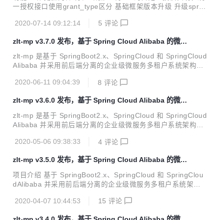
一、优化分布式锁增加自动解锁功...
一授权接口使用grant_type区分 基础框架版本升级 升级sprin
g-boot到2.2.8.RELEASE 升级spring-cloud到Hoxton.SR6 升
2020-07-14 09:12:14
5
评论
级spring-cloud-alibaba到2.2.1.RELEASE 升级spring-boot-
admin-starter-server到2.2.3 升级search-center支持ES7.x
zlt-mp v3.7.0 发布，基于 Spring Cloud Alibaba 的微服
版本，不支持6.x版本 升级elasticsearch-rest-high-level-clie
务平台
nt到7.8.0 升级elasticsearch-rest-client到7...
zlt-mp 是基于 SpringBoot2.x、SpringCloud 和 SpringCloud
Alibaba 并采用前后端分离的企业级微服务多租户系统架构。
功能介绍 更新内容 特性/增强 分布式锁增加注解调用方式 优
2020-06-11 09:04:39
8
评论
化应用管理编辑页面和列表 优化授权码模式的登录错误响应
优化登出逻辑 升级zlt-register/nacos到1.3.0 升级spring-boo
zlt-mp v3.6.0 发布，基于 Spring Cloud Alibaba 的微服
t到2.1.14.RELEASE 升级spring-cloud到Greenwich.SR6 升
务平台
级fastjson到1.2.70 升级druid-spring-boot-starter到1.1.22
zlt-mp 是基于 SpringBoot2.x、SpringCloud 和 SpringCloud
升级fastdfs-clien...
Alibaba 并采用前后端分离的企业级微服务多租户系统架构。
功能介绍 更新内容 特性/增强 分布式锁的实现方式改为Redis
2020-05-06 09:38:33
4
评论
son并优化抽象接口 修改zlt-redis-spring-boot-starter的客户
端由lettuce改为redisson，同时兼容RedisTemplate和Rediss
zlt-mp v3.5.0 发布，基于 Spring Cloud Alibaba 的微服
onClient两种客户端API 修改DefaultWebMvcConfig类由Web
务平台
MvcConfigurationSupport改为WebMvcConfigurer，避免覆
项目介绍 基于 SpringBoot2.x、SpringCloud 和 SpringClou
盖其他的WebMv...
dAlibaba 并采用前后端分离的企业级微服务多租户系统架
构。 发布v3.5.0 版本 特性/增强 新增zlt-elasticsearch-sprin
2020-04-07 10:44:53
15
评论
g-boot-starter工程 支持xpack安全认证 支持最新的es7.x版
本 支持自定义连接池参数 优化搜索中心search-center客户端
zlt-mp v3.4.0 发布，基于 Spring Cloud Alibaba 的微服