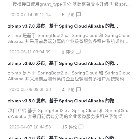
一、优化分布式锁增加自动解锁功...
一授权接口使用grant_type区分 基础框架版本升级 升级sprin
g-boot到2.2.8.RELEASE 升级spring-cloud到Hoxton.SR6 升
2020-07-14 09:12:14
5
评论
级spring-cloud-alibaba到2.2.1.RELEASE 升级spring-boot-
admin-starter-server到2.2.3 升级search-center支持ES7.x
zlt-mp v3.7.0 发布，基于 Spring Cloud Alibaba 的微服
版本，不支持6.x版本 升级elasticsearch-rest-high-level-clie
务平台
nt到7.8.0 升级elasticsearch-rest-client到7...
zlt-mp 是基于 SpringBoot2.x、SpringCloud 和 SpringCloud
Alibaba 并采用前后端分离的企业级微服务多租户系统架构。
功能介绍 更新内容 特性/增强 分布式锁增加注解调用方式 优
2020-06-11 09:04:39
8
评论
化应用管理编辑页面和列表 优化授权码模式的登录错误响应
优化登出逻辑 升级zlt-register/nacos到1.3.0 升级spring-boo
zlt-mp v3.6.0 发布，基于 Spring Cloud Alibaba 的微服
t到2.1.14.RELEASE 升级spring-cloud到Greenwich.SR6 升
务平台
级fastjson到1.2.70 升级druid-spring-boot-starter到1.1.22
zlt-mp 是基于 SpringBoot2.x、SpringCloud 和 SpringCloud
升级fastdfs-clien...
Alibaba 并采用前后端分离的企业级微服务多租户系统架构。
功能介绍 更新内容 特性/增强 分布式锁的实现方式改为Redis
2020-05-06 09:38:33
4
评论
son并优化抽象接口 修改zlt-redis-spring-boot-starter的客户
端由lettuce改为redisson，同时兼容RedisTemplate和Rediss
zlt-mp v3.5.0 发布，基于 Spring Cloud Alibaba 的微服
onClient两种客户端API 修改DefaultWebMvcConfig类由Web
务平台
MvcConfigurationSupport改为WebMvcConfigurer，避免覆
项目介绍 基于 SpringBoot2.x、SpringCloud 和 SpringClou
盖其他的WebMv...
dAlibaba 并采用前后端分离的企业级微服务多租户系统架
构。 发布v3.5.0 版本 特性/增强 新增zlt-elasticsearch-sprin
2020-04-07 10:44:53
15
评论
g-boot-starter工程 支持xpack安全认证 支持最新的es7.x版
本 支持自定义连接池参数 优化搜索中心search-center客户端
zlt-mp v3.4.0 发布，基于 Spring Cloud Alibaba 的微服