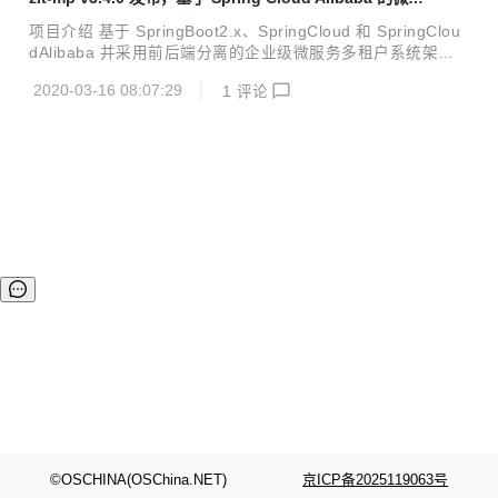
由TransportClient改为HighLevelClient 优化公共starter的be
务平台
an加载方式，避免依赖的工程因包路径不一致而导致加载不了
项目介绍 基于 SpringBoot2.x、SpringCloud 和 SpringClou
的情况 优化zlt-uaa的bean加载方式 优化zl...
dAlibaba 并采用前后端分离的企业级微服务多租户系统架
构。 发布v3.4.0 版本 首页增加天流量趋势图，并优化图表样
2020-03-16 08:07:29
1
评论
式 增加前后端分离的单点登录样例工程 web-sso 基于 securit
y 实现的 sso-demo 增加登出功能 优化授权中心UAA的登出
接口，支持自定义回调地址 优化 back-web 前端工程的登出
逻辑 优化数据源配置添加时区参数 升级 zlt-register/nacos
到 1.2.0 内容说明 一、首页增加天流量趋势图 统计最近24小
时内的流量趋势 二、前后端分离单点...
©OSCHINA(OSChina.NET)
京ICP备2025119063号