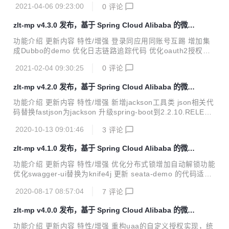
2021-04-06 09:23:00
0
评论
到2.0.0 内容说明 一、新增工程oss-starter 既支持各种 「S
3」 协议的对象存储如 阿里云OSS、七牛云OSS、MinIO
zlt-mp v4.3.0 发布，基于 Spring Cloud Alibaba 的微服
等，同时也支持阿里的 FastDFS。 配置S3： zlt: file-serve
务平台
r: type: s3 s3: access-key: ${zlt.s3.acce...
功能介绍 更新内容 特性/增强 登录同应用同账号互踢 增加集
成Dubbo的demo 优化日志链路追踪代码 优化oauth2授权错
误处理 升级zlt-register/nacos到1.4.1 升级spring-boot到2.3.
2021-02-04 09:30:25
0
评论
8.RELEASE 升级spring-cloud到Hoxton.SR9 升级spring-clo
ud-alibaba到2.2.5.RELEASE 升级spring-boot-admin到2.3.
zlt-mp v4.2.0 发布，基于 Spring Cloud Alibaba 的微服
1.RELEASE 升级redisson到3.14.1 升级transmittable到2.1
务平台
2.0 升级elasticsearch到7.10.2 升级spring-data-el...
功能介绍 更新内容 特性/增强 新增jackson工具类 json相关代
码替换fastjson为jackson 升级spring-boot到2.2.10.RELEAS
E 升级spring-cloud到Hoxton.SR8 升级spring-cloud-alibaba
2020-10-13 09:01:46
3
评论
到2.2.3.RELEASE 升级mybatis-plus-boot-starter到3.4.0 升
级spring-data-elasticsearch到3.2.10.RELEASE 升级knife4j
zlt-mp v4.1.0 发布，基于 Spring Cloud Alibaba 的微服
到2.0.5 问题修复 [#I1X2U5] 修复redis的increment命令的反
务平台
序列化问题 内容说明 一、新增jackson工...
功能介绍 更新内容 特性/增强 优化分布式锁增加自动解锁功能
优化swagger-ui替换为knife4j 更新 seata-demo 的代码适配
seata1.3 完善 web-sso 单点登录demo添加state参数验证，
2020-08-17 08:57:04
7
评论
防止CSRF攻击 升级spring-boot到2.2.8.RELEASE 升级sprin
g-cloud到Hoxton.SR7 升级spring-boot-admin到2.2.4.RELE
zlt-mp v4.0.0 发布，基于 Spring Cloud Alibaba 的微服
ASE 问题修复 [#I1OEEN] 修复改为jwt token类型无效的问题
务平台
[#I1P1IL] 优化sc-gateway的异常处理返回状态码 内容说明
功能介绍 更新内容 特性/增强 重构uaa的自定义授权实现，统