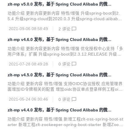
enter`; update oauth_client_details set additional_informa
zlt-mp v5.0.0 发布，基于 Spring Cloud Alibaba 的微服
tion = '{"LOGOUT_NOTIFY_URL_LIST":"http://127.0.0.1:8
务平台
082/logoutNotify"}' where client_id = '...
功能介绍 更新内容更新内容 特性/增强 升级spring-boot到2.
5.4 升级spring-cloud到2020.0.3 升级spring-cloud-alibaba
到2021.1 升级druid-spring-boot-starter到1.2.6 升级elastics
2021-09-06 08:58:49
2
评论
earch到7.14.0 升级spring-boot-admin到2.5.1 新增工程/分
支 新增zlt-loadbalancer-spring-boot-starter工程 增加分支4.
zlt-mp v4.6.0 发布，基于 Spring Cloud Alibaba 的微服
x（该分支不会更新） <ul> <li> <p>Spring Boot 2.3.12.REL
务平台
EASE</p> </li> <li...
功能介绍 更新内容更新内容 特性/增强 优化授权中心支持「多
用户体系」扩展 升级spring-boot到2.3.12.RELEASE 升级spr
ing-cloud到Hoxton.SR12 升级spring-cloud-alibaba到2.2.6.
2021-07-28 08:49:28
0
评论
RELEASE 升级redisson到3.16.0 升级spring-data-elasticse
arch到4.2.3 升级transmittable到2.12.1 内容说明 一、支持
zlt-mp v4.5.0 发布，基于 Spring Cloud Alibaba 的微服
多用户体系 统一认证中心uaa支持多用户类型的统一授权和鉴
务平台
权扩展，当系统需要新增一种用户类型时无需修改原有的代
功能介绍 更新内容 特性/增强 支持OIDC协议授权 应用管理界
码，增加新的实现类即可。 多用户类型指的是业务中有多种类
面增加ID令牌相关的配置 增加oidc协议单点登录样例工程oidc
型的...
-sso 增加zookeeper工具类zookeeperTemplate 替换默认Pa
2021-05-24 06:30:46
0
评论
sswordEncoder实现类为DelegatingPasswordEncoder 修改
文件中心默认依赖为s3 升级spring-boot到2.3.11.RELEASE
zlt-mp v4.4.0 发布，基于 Spring Cloud Alibaba 的微服
问题修复 修复token过期时访问网关返回500状态码 变更语句
务平台
Use `oauth-center`; alter table oauth_client_details add s
功能介绍 更新内容 特性/增强 新增工程zlt-oss-spring-boot-st
upport_id_token...
arter 新增工程zlt-zookeeper-spring-boot-starter 新增Zook
eeper分布式锁 优化日志埋点工具类 升级zlt-register/nacos