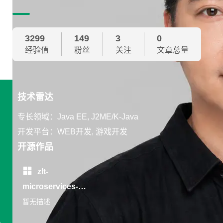
3299
149
3
0
经验值
粉丝
关注
文章总量
技术雷达
专长领域：Java EE, J2ME/K-Java
开发平台：WEB开发, 游戏开发
开源作品
zlt-
microservices-
platform
暂无描述