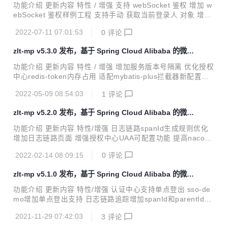
务平台
│ │ ├─src │ │ │ ├─main │ │ │ │ ├─java ...
功能介绍 更新内容 特性 / 增强 支持 webSocket 鉴权 增加 w
ebSocket 鉴权样例工程 支持手动 获取当前登录人 对象 增加
手动 token鉴权 工具 增加 资源服务 样例工程 解决只要请求
2022-07-11 07:01:53
0
评论
携带 access_token，排除鉴权的 url 依然会被拦截的问题 升
级 spring-boot 到 2.5.14 更新内容 一、支持webSocket接口
zlt-mp v5.3.0 发布，基于 Spring Cloud Alibaba 的微服
鉴权 增加 webSocket 接口的通用鉴权拦截器，使用方式如
务平台
下： @ServerEndpoint(value = "/websocket/test", configur
功能介绍 更新内容 特性 / 增强 增加服务版本号隔离 优化授权
ator = WcAuthConfigurator.cla...
中心redis-token内存占用 适配mybatis-plus拦截器新配置方
式 升级spring-boot到2.5.13 升级spring-cloud到2020.0.5 升
2022-05-09 08:54:03
1
评论
级spring-boot-admin到2.5.6 升级mybatis-plus到3.5.1内容
说明 一、服务版本号隔离 1.1. 适用场景 这个是用于解决微服
zlt-mp v5.2.0 发布，基于 Spring Cloud Alibaba 的微服
务服务冲突乱窜的问题； 指的是在开发环境过程中，开发人员
务平台
可能只会在本地启动自己开发的服务进行调试，而其他服务则
功能介绍 更新内容 特性/增强 日志链路spanId生成规则优化
使用服务器上的；这样就可能会在注册中心中出现同一个服务
增加日志链路页面 增强授权中心UAA可配置功能 提高nacos
同时存在多个不同版本的实例（如下图所示的...
日志打印级别 升级spring-boot到2.5.9 升级spring-boot-adm
2022-02-14 08:09:15
0
评论
in到2.5.5 升级hutool到5.7.20 内容说明 一、spanId生成规则
优化 合并spanId和parentId，由原来的UUID，如下图所示：
zlt-mp v5.1.0 发布，基于 Spring Cloud Alibaba 的微服
优化为有序数字，能直观分辨调用顺序与层级关系，如下图所
务平台
示： 上图示例中spanId的生成规则，如下链路拓扑图所示：
功能介绍 更新内容 特性/增强 认证中心支持单点登出 sso-de
二、增加日志链路页面 系统日志列表页面 追踪id 字段增加超
mo增加单点登出支持 日志链路追踪增加spanId和parentId字
链接，点击弹出 日志链路 页面： 以树形方式展示对...
段 升级spring-boot到2.5.7 升级spring-cloud到2020.0.4 问
2021-11-29 07:42:03
3
评论
题修复 解决客户端模式授权报错问题 变更语句 Use `oauth-c