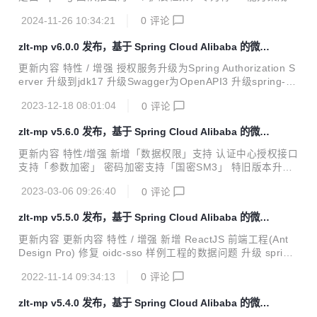
Java 应用中而设计
2024-11-26 10:34:21
0
评论
zlt-mp v6.0.0 发布，基于 Spring Cloud Alibaba 的微服
务平台
更新内容 特性 / 增强 授权服务升级为Spring Authorization S
erver 升级到jdk17 升级Swagger为OpenAPI3 升级spring-bo
ot到3.1.6 升级spring-cloud到2022.0.4 升级spring-cloud-ali
2023-12-18 08:01:04
0
评论
baba到2022.0.0.0 升级spring-boot-admin到3.1.8 升级myb
atis-plus到3.5.4.1 删除txlcn-demo工程(由于txlcn不推荐使用
zlt-mp v5.6.0 发布，基于 Spring Cloud Alibaba 的微服
了) 删除无用模块(job和transaction) 特性 / 增强 分支名 JDK
务平台
Spring Boot Spring Cloud ma...
更新内容 特性/增强 新增「数据权限」支持 认证中心授权接口
支持「参数加密」 密码加密支持「国密SM3」 特旧版本升级
由旧版本升级到v5.6.0需要执行以下语句： Use `user-center
2023-03-06 09:26:40
0
评论
`; alter table sys_role add data_scope varchar(32) DEFAU
LT 'ALL' comment '数据权限范围配置：ALL/全部权限，CRE
zlt-mp v5.5.0 发布，基于 Spring Cloud Alibaba 的微服
ATOR/创建者权限'; alter table sys_user add `creator_id` in
务平台
t(11) COMMENT '创建人id'; update sys_user set creator_
更新内容 更新内容 特性 / 增强 新增 ReactJS 前端工程(Ant
i...
Design Pro) 修复 oidc-sso 样例工程的数据问题 升级 spring-
cloud 到 2020.0.6 更新内容 新增ReactJS前端工程 采用 Ant
2022-11-14 09:34:13
0
评论
Design Pro 框架，基于 UmiJS v3.x 和 ProComponents 图
表采用 Ant Design Charts 一、目录说明 考虑到react的复杂
zlt-mp v5.4.0 发布，基于 Spring Cloud Alibaba 的微服
性，保留了layui版本的前端。 │ ├─layui-web -- layui前端