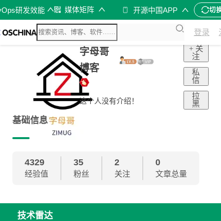
媒体矩阵
vOps研发效能
开源中国APP
切
登录
+ 关
字母哥
注
博客
私
信
拉
这个人没有介绍！
黑
基础信息
4329
35
2
0
经验值
粉丝
关注
文章总量
技术雷达