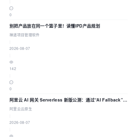
|
0
别把产品放在同一个篮子里！读懂IPD产品规划
禅道项目管理软件
|
2026-08-07
|
142
|
0
阿里云 AI 网关 Serverless 新版公测：通过“AI Fallback”与
拓扑可视化构建 AI 流量治理底座
阿里云云原生
|
2026-08-07
|