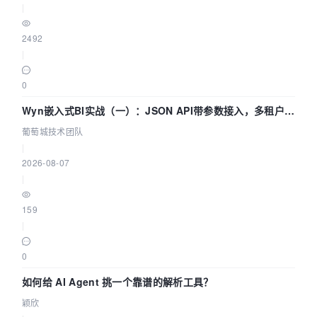
|
2492
|
0
Wyn嵌入式BI实战（一）：JSON API带参数接入，多租户数
据源配置指南 | 葡萄城技术团队
葡萄城技术团队
|
2026-08-07
|
159
|
0
如何给 AI Agent 挑一个靠谱的解析工具？
颖欣