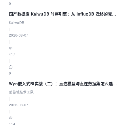
0
国产数据库 KaiwuDB 时序引擎：从 InfluxDB 迁移的完整
技术路径
KaiwuDB
|
2026-08-07
|
417
|
0
Wyn嵌入式BI实战（二）：直连模型与直连数据集怎么选，
参数为什么不生效？| 葡萄城技术团队
葡萄城技术团队
|
2026-08-07
|
114