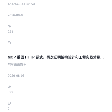
Asia 2026 主题演讲！
Apache SeaTunnel
|
2026-08-06
|
224
|
0
MCP 重回 HTTP 范式，再次证明架构设计和工程实践才是稀
缺资源
阿里云云原生
|
2026-08-06
|
629
|
0