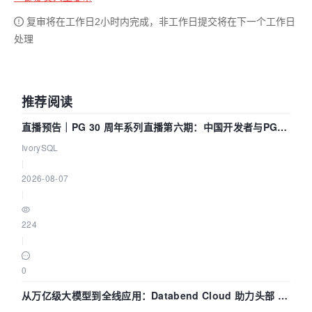
复审将在工作日2小时内完成，非工作日提交将在下一个工作日
处理
推荐阅读
直播预告｜PG 30 周年系列直播第六期：中国开发者与PG内
核——我们改得动吗？我们贡献了什么？
IvorySQL
|
2026-08-07
|
224
|
0
从万亿级大模型到全线应用：Databend Cloud 助力头部 AI