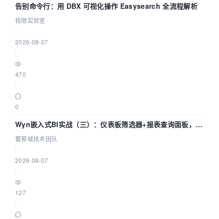
告别命令行：用 DBX 可视化操作 Easysearch 全流程解析
极限实验室
|
2026-08-07
|
470
|
0
Wyn嵌入式BI实战（三）：仪表板筛选器+报表查询面板，参
数联动全闭环
葡萄城技术团队
|
2026-08-07
|
127
|