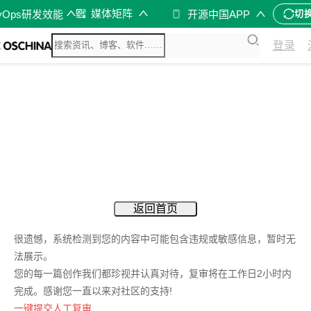
媒体矩阵
vOps研发效能
开源中国APP
切
登录
返回首页
很遗憾，系统检测到您的内容中可能包含违规或敏感信息，暂时无
法展示。
您的每一篇创作我们都珍视并认真对待，复审将在工作日2小时内
完成。感谢您一直以来对社区的支持!
一键提交人工复审