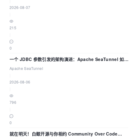
|
2026-08-07
|
215
|
0
一个 JDBC 参数引发的架构演进：Apache SeaTunnel 如何
解决数据同步中的“定时 Flush”难题
Apache SeaTunnel
|
2026-08-06
|
796
|
0
就在明天！白鲸开源与你相约 Community Over Code