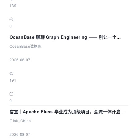
139
|
0
OceanBase 聊聊 Graph Engineering —— 别让一个
Agent 既当运动员又
OceanBase数据库
|
2026-08-07
|
191
|
0
官宣｜Apache Fluss 毕业成为顶级项目，湖流一体开启
Agentic Lake 全面实时化时代
Flink_China
|
2026-08-07