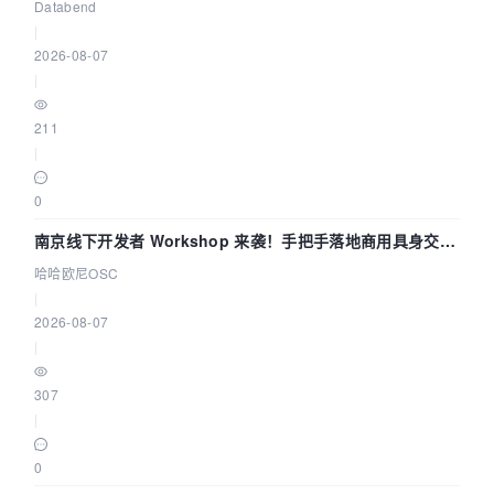
企业构建全链路 Trace 数据管道
Databend
|
2026-08-07
|
211
|
0
南京线下开发者 Workshop 来袭！手把手落地商用具身交互
智能 Agent 应用
哈哈欧尼OSC
|
2026-08-07
|
307
|
0