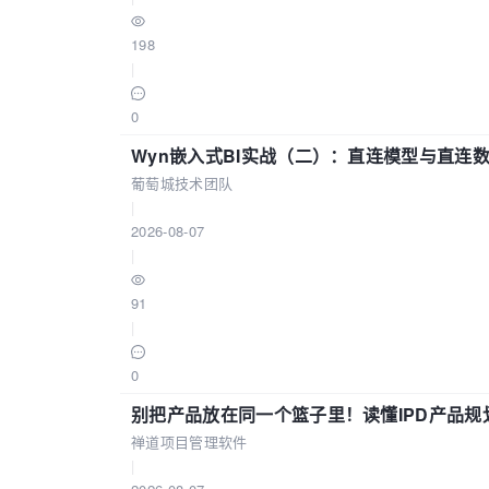
198
|
0
Wyn嵌入式BI实战（二）：直连模型与直连
葡萄城技术团队
|
2026-08-07
|
91
|
0
别把产品放在同一个篮子里！读懂IPD产品规
禅道项目管理软件
|