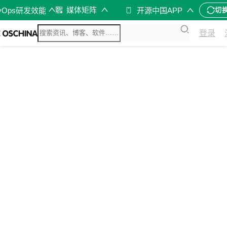
媒体矩阵
vOps研发效能
开源中国APP
切
登录