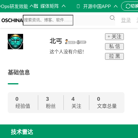
媒体矩阵
vOps研发效能
开源中国APP
切
登录
+ 关注
北丐
私 信
这个人没有介绍！
拉 黑
基础信息
0
3
4
0
经验值
粉丝
关注
文章总量
技术雷达