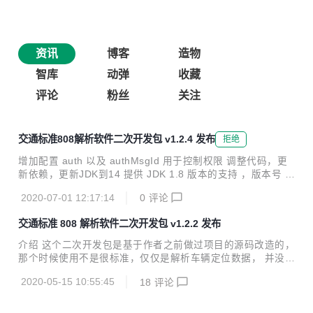
资讯
博客
造物
智库
动弹
收藏
评论
粉丝
关注
交通标准808解析软件二次开发包 v1.2.4 发布
拒绝
增加配置 auth 以及 authMsgId 用于控制权限 调整代码，更
新依赖，更新JDK到14 提供 JDK 1.8 版本的支持 ，版本号 v
1.2.4-jdk1.8
2020-07-01 12:17:14
0
评论
交通标准 808 解析软件二次开发包 v1.2.2 发布
介绍 这个二次开发包是基于作者之前做过项目的源码改造的，
那个时候使用不是很标准，仅仅是解析车辆定位数据， 并没有
实现所有的内容。现在有时间终于可以重构一下原来的项目源
2020-05-15 10:55:45
18
评论
码。 版本特性 20200512 v1.2.2 :boom: 兼容交通标准808协
议的2011、2013、2019版本 :boom: 基于 Spring 系列框
架，充分利用 Spring 的优势，改写扩展都很简单（自定义消