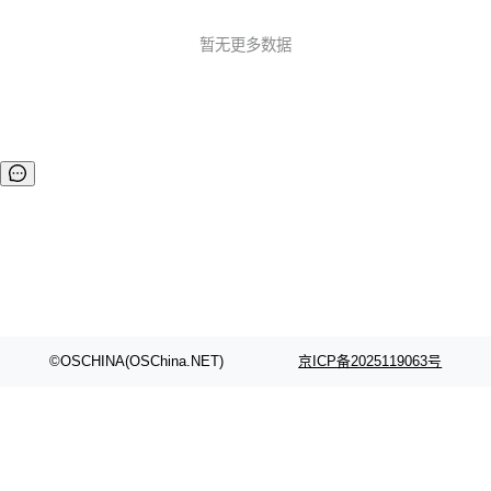
息包处理器） :anger: 修复报警和状态解析的异常 20200503
v1.0.1 :boom: 处理分包粘包 :boom: 兼容交通标准808协议
暂无更多数据
的2011、2013版本 :boom: 超长指令分包下发（一...
©OSCHINA(OSChina.NET)
京ICP备2025119063号