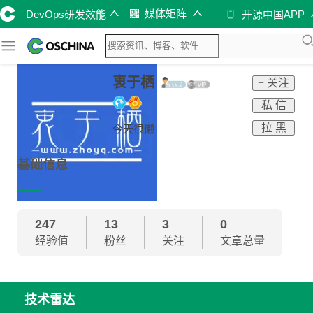
媒体矩阵
DevOps研发效能
开源中国APP
衷于栖
+ 关注
私 信
拉 黑
今天很懒
基础信息
247
13
3
0
经验值
粉丝
关注
文章总量
技术雷达