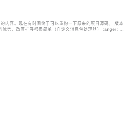
有的内容。现在有时间终于可以重构一下原来的项目源码。 版本
Spring 的优势，改写扩展都很简单（自定义消息包处理器） :anger: 修
指令分包下发（一...