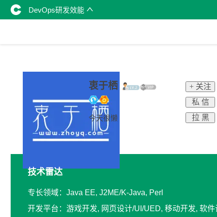
DevOps研发效能
衷于栖
+ 关注
私 信
拉 黑
今天很懒
技术雷达
专长领域：Java EE, J2ME/K-Java, Perl
开发平台：游戏开发, 网页设计/UI/UED, 移动开发, 