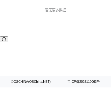
息包处理器） :anger: 修复报警和状态解析的异常 20200503
v1.0.1 :boom: 处理分包粘包 :boom: 兼容交通标准808协议
暂无更多数据
的2011、2013版本 :boom: 超长指令分包下发（一...
©OSCHINA(OSChina.NET)
京ICP备2025119063号