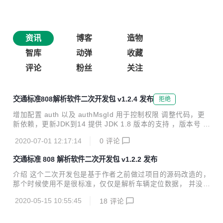
资讯
博客
造物
智库
动弹
收藏
评论
粉丝
关注
交通标准808解析软件二次开发包 v1.2.4 发布
拒绝
增加配置 auth 以及 authMsgId 用于控制权限 调整代码，更
新依赖，更新JDK到14 提供 JDK 1.8 版本的支持 ，版本号 v
1.2.4-jdk1.8
2020-07-01 12:17:14
0
评论
交通标准 808 解析软件二次开发包 v1.2.2 发布
介绍 这个二次开发包是基于作者之前做过项目的源码改造的，
那个时候使用不是很标准，仅仅是解析车辆定位数据， 并没有
实现所有的内容。现在有时间终于可以重构一下原来的项目源
2020-05-15 10:55:45
18
评论
码。 版本特性 20200512 v1.2.2 :boom: 兼容交通标准808协
议的2011、2013、2019版本 :boom: 基于 Spring 系列框
架，充分利用 Spring 的优势，改写扩展都很简单（自定义消