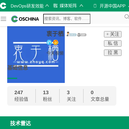
媒体矩阵
DevOps研发效能
开源中国APP
衷于栖
+ 关注
私 信
拉 黑
今天很懒
基础信息
247
13
3
0
经验值
粉丝
关注
文章总量
技术雷达