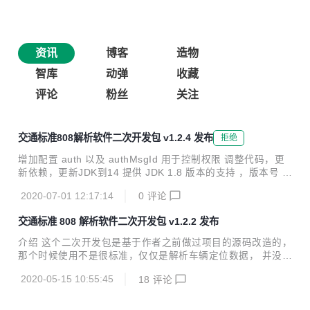
资讯
博客
造物
智库
动弹
收藏
评论
粉丝
关注
交通标准808解析软件二次开发包 v1.2.4 发布
拒绝
增加配置 auth 以及 authMsgId 用于控制权限 调整代码，更
新依赖，更新JDK到14 提供 JDK 1.8 版本的支持 ，版本号 v
1.2.4-jdk1.8
2020-07-01 12:17:14
0
评论
交通标准 808 解析软件二次开发包 v1.2.2 发布
介绍 这个二次开发包是基于作者之前做过项目的源码改造的，
那个时候使用不是很标准，仅仅是解析车辆定位数据， 并没有
实现所有的内容。现在有时间终于可以重构一下原来的项目源
2020-05-15 10:55:45
18
评论
码。 版本特性 20200512 v1.2.2 :boom: 兼容交通标准808协
议的2011、2013、2019版本 :boom: 基于 Spring 系列框
架，充分利用 Spring 的优势，改写扩展都很简单（自定义消