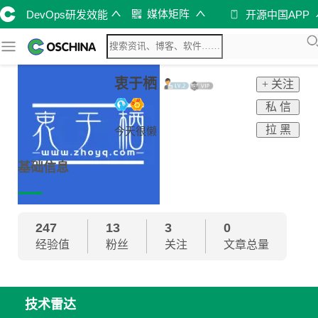
媒体矩阵
DevOps研发效能
开源中国APP
衷于栖
+ 关注
私 信
拉 黑
今天很懒
基础信息
247
13
3
0
经验值
粉丝
关注
文章总量
技术雷达