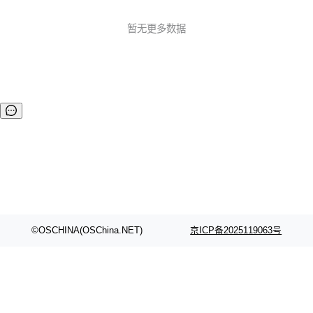
息包处理器） :anger: 修复报警和状态解析的异常 20200503
v1.0.1 :boom: 处理分包粘包 :boom: 兼容交通标准808协议
暂无更多数据
的2011、2013版本 :boom: 超长指令分包下发（一...
©OSCHINA(OSChina.NET)
京ICP备2025119063号