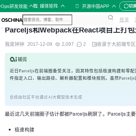
媒体矩阵
vOps研发效能
开源中国APP
切
登录
Parceljs和Webpack在React项目上
我是钟钟
2017-12-09
2,097
2
收录于
大前端
专区
近日Parceljs在前端圈备受关注，因其特性包括极速构建和零配置。测
件指定入口、输出路径、解析器配置和模块规则。虽然Parceljs
总结由社区平台通过AI大模型技术生成
最近这几天前端圈子估计都被Parceljs刷屏了。Parceljs
极速构建