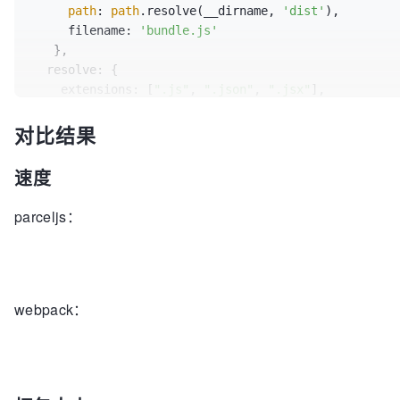
path
: 
path
.resolve(__dirname, 
'dist'
),

     filename: 
'bundle.js'
   },

  resolve: {

    extensions: [
".js"
, 
".json"
, 
".jsx"
],

    alias: {

对比结果
      components: 
path
.resolve(__dirname, 
'src/comp
    }

  },

速度
module
: {

     rules:[{

parceljs：
       test: /\.jsx?$/,

       use: 
'babel-loader'
     }]

   }

webpack：