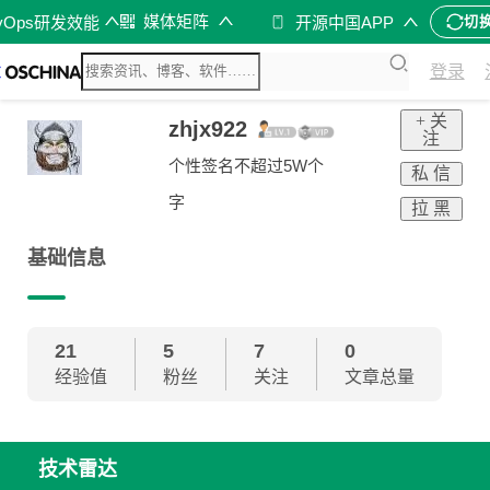
媒体矩阵
vOps研发效能
开源中国APP
切
登录
+ 关
zhjx922
注
个性签名不超过5W个
私 信
字
拉 黑
基础信息
21
5
7
0
经验值
粉丝
关注
文章总量
技术雷达