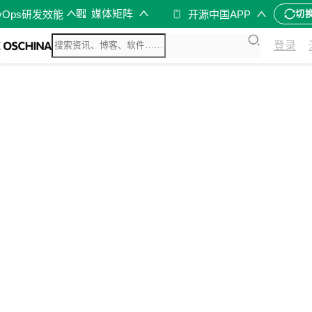
媒体矩阵
vOps研发效能
开源中国APP
切
登录