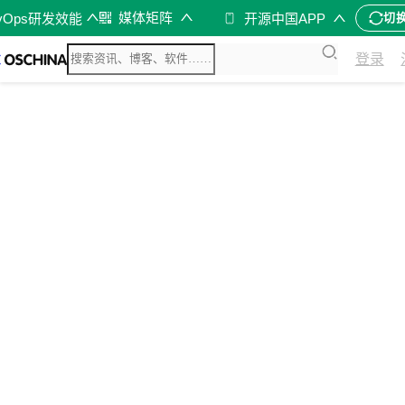
媒体矩阵
vOps研发效能
开源中国APP
切
登录