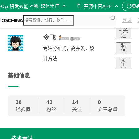
媒体矩阵
vOps研发效能
开源中国APP
切
登录
+ 关
注
令飞
私
专注分布式，高并发，设
信
计方法
拉
黑
基础信息
38
43
14
0
经验值
粉丝
关注
文章总量
技术雷达