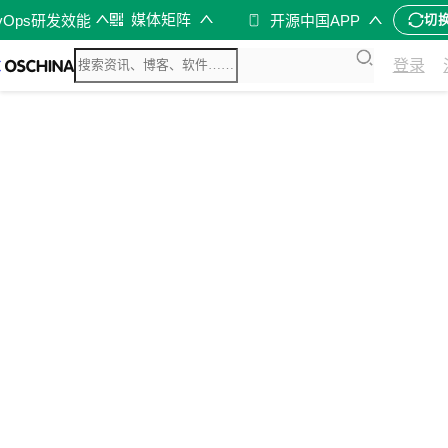
媒体矩阵
vOps研发效能
开源中国APP
切
登录