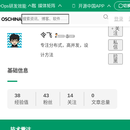
媒体矩阵
vOps研发效能
开源中国APP
切
登录
+ 关
注
令飞
私
专注分布式，高并发，设
信
计方法
拉
黑
基础信息
38
43
14
0
经验值
粉丝
关注
文章总量
技术雷达