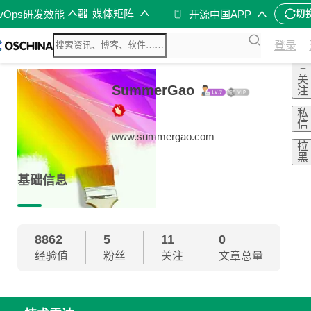
媒体矩阵
evOps研发效能
开源中国APP
切
登录
+
关
SummerGao
注
私
信
www.summergao.com
拉
黑
基础信息
8862
5
11
0
经验值
粉丝
关注
文章总量