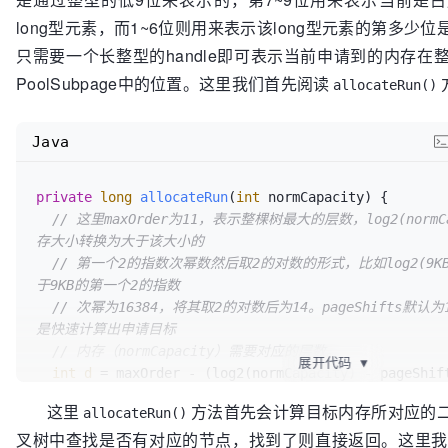
if
 (handle < 
0
) {

// 指定了代表叶节点的PoolSubPage数组所需要初始化的长度
long型元素，而1~6位则用来表示该long型元素的第多
return
false
;

private
final
int
 maxSubpageAllocs;

只需要一个长整型的handle即可表示当前申请到的内存
  }

PoolSubpage中的位置。这里我们首先阅读
allocateRun()
// 指定了某个节点如果已经被申请，那么其值将被标记为unusab
// 这里会从缓存的ByteBuf对象池中获取一个ByteBuf对象，
private
final
byte
ByteBuffer
nioBuffer
=
 cachedNioBuffers != 
null
 ? 
// 对创建的ByteBuffer进行缓存的一个队列
Java
cachedNioBuffers.pollLast() : 
null
;

private
final
 Deque<ByteBuffer> cachedNioBuffers;

// 通过申请到的内存数据对获取到的ByteBuf对象进行初始化，如
建一个新的然后进行初始化
// 记录了当前PoolChunk中还剩余的可申请的字节数
private
long
allocateRun
(
int
 normCapacity)
 {

  initBuf(buf, nioBuffer, handle, reqCapacity);

private
// 这里maxOrder为11，表示整棵树最大的层数，log2(norm
int
 freeBytes;

return
true
;

存大小转换为大于该大小的
// 在Netty的内存池中，所有的PoolChunk都是由当前PoolChu
// 第一个2的指数次幂数然后取2的对数的形式，比如log2(9K
// 关于PoolChunkList和其前置节点以及后置节点我们会在
于9KB的第一个2的指数
PoolChunk的讲解
// 次幂为16384，将其取2的对数后为14。pageShifts默
是快速计算出申请目标
// 在PoolChunkList中当前PoolChunk的前置节点
// 内存（normCapacity）需要对应的层数。
展开代码
▼
int
d
=
 maxOrder - (log2(normCapacity) - pageShift
// 在PoolChunkList中当前PoolChunk的后置节点
// 通过前面讲的递归方式从先父节点，然后左子节点，接着右
这里
方法首先会计算目标内存所对应的
allocateRun()
与目标层数相等，
叉树中查找是否有对应的节点，找到了则直接返回。这里我
// 如果相等，则会将该节点所对应的在memoryMap数组中的