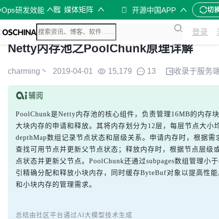
媒体矩阵
vOps研发效能
开源中国APP
切
登录
Netty内存池之PoolChunk原理详解
charming丶
2019-04-01
15,179
13
收录于
服务
PoolChunk是Netty内存池的核心组件，负责管理16MB的
大块内存的申请和释放。其将内存划分为12层，每层节点大小均等，
depthMap数组记录节点状态和层级关系。申请内存时，根据
查找可用节点并更新父节点状态；释放内存时，根据节点层级
点状态并更新父节点。PoolChunk还通过subpages数组管理
引精确分配和释放小块内存，同时缓存ByteBuf对象以提高性
和小块内存的管理需求。
总结由社区平台通过AI大模型技术生成