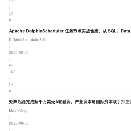
175
|
0
Apache DolphinScheduler 任务节点实战合集：从 SQL、Data
全打通
DolphinScheduler社区
|
2026-08-06
|
108
|
0
矩阵起源完成超千万美元A轮融资，产业资本与国际资本联手押注企
MatrixOrigin
|
2026-08-06
|