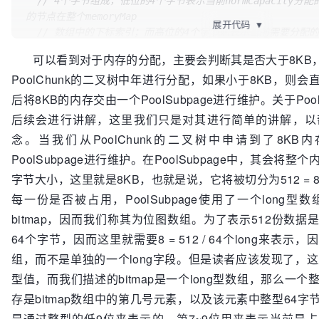
// 4个字节组成，低位的4个字节表示当前normCapacity分配的
的节点在整个memoryMap
// 其值为-8192，二进制表示为11111111111111111110000
展开代码
▼
// 数组中的下标索引；而高位的4个字节则表示当前需要分配的内存
好为12，而2^12=8192，
的8KB内存中的位图索引。
// 因而将其与用户希望申请的内存大小进行“与操作“，如果其值
可以看到对于内存的分配，主要会判断其是否大于8KB，
// 对于大于8KB的内存分配，由于其不会使用PoolSubPag
内存在8192之上，从而
PoolChunk的二叉树中年进行分配，如果小于8KB，则
字节的位图索引为0，
// 就可以快速判断其是在通过PoolSubPage的方式进行申请
// 而低位的4个字节则还是表示目标内存节点在memoryMap中
后将8KB的内存交由一个PoolSubpage进行维护。关于Poo
private
final
int
// 对于低于8KB的内存分配，其会使用一个PoolSubPage来
// 记录了每个业节点内存的大小，默认为8192，即8KB
后续会进行讲解，这里我们只是对其进行简单的讲解，以
个位图索引来表示目标内存
private
final
int
念。当我们从PoolChunk的二叉树中申请到了8K
// 也即normCapacity会占用PoolSubPage中的哪一部分的
// 页节点所代表的偏移量，默认为13，主要作用是计算目标内
PoolSubpage进行维护。在PoolSubpage中，其会将
if
 ((normCapacity & subpageOverflowMask) != 
0
) { 
体的计算公式为：
// 申请高于8KB的内存
字节大小，这里就是8KB，也就是说，它将被切分为512 = 8KB
// int d = maxOrder - (log2(normCapacity) - pageShi
    handle = allocateRun(normCapacity);

// 比如9KB，经过log2(9KB)得到14，maxOrder为11，计
每一份是否被占用，PoolSubpage使用了一个long
  } 
else
 {

中为第10层的数据
bitmap，因而我们称其为位图数组。为了表示512份数据
// 申请低于8KB的内存
private
final
int
    handle = allocateSubpage(normCapacity);

64个字节，因而这里就需要8 = 512 / 64个long来表示
// 默认为11，表示当前你最大的层数
  }

private
final
int
组，而不是单独的一个long字段。但是读者应该发现了，这里
// 记录了当前整个PoolChunk申请的内存大小，默认为16M
型值，而我们描述的bitmap是一个long型数组，那么一
// 如果返回的handle小于0，则表示要申请的内存大小超过了当
private
final
int
存是bitmap数组中的第几号元素，以及该元素中整型64
最大大小，也即16M，
// 将chunkSize取2的对数，默认为24
// 因而返回false，外部代码则会直接申请目标内存，而不由当前
是通过整型的低9位来表示的，第7~9位用来表示当前是占用
private
final
int