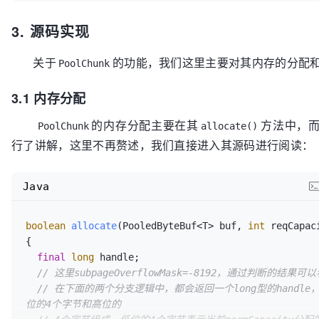
16M+offset，默认该值为0
3. 源码实现
final
int
// 存储了当前代表内存池的二叉树的各个节点的内存使用情况，该
头结点在该数组的
关于
的功能，我们这里主要对其内存的分配
PoolChunk
// 第1号位，存储的值为0；两个一级子节点在该数组的第2号位
类推。二叉树的叶节点
3.1 内存分配
// 个数为2048，因而总节点数为4095。在进行内存分配时，
子节点，然后比较右
的内存分配主要在其
方法中，
PoolChunk
allocate()
// 子节点，直到找到能够代表目标内存块的节点。当某个节点所
行了讲解，这里不再赘述，我们直接进入其源码进行阅读：
点的值就会被标记为12，
// 表示该节点已经被占用
private
final
byte
Java
// 这里depthMap存储的数据结构与memoryMap是完全一样
会发生变化。
boolean
allocate
(PooledByteBuf<T> buf, 
int
 reqCapac
// 该数据的主要作用在于通过目标索引位置值找到其在整棵树中
{

private
final
byte
final
long
 handle;

// 这里每一个PoolSubPage代表了二叉树的一个叶节点，也
// 这里subpageOverflowMask=-8192，通过判断的结
配之后，
// 在下面的两个分支逻辑中，都会返回一个long型的handle
// 其会使用一个PoolSubPage对其进行封装
位的4个字节和高位的
private
final
 PoolSubpage<T>[] subpages;
