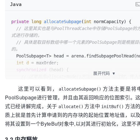
Java
    id <<= 
1
;

    val = value(id);

// 这里val > d其实就是表示当前节点的数值比目标数值
private
long
allocateSubpage
(
int
 normCapacity)
 {

申请到目标容量的内存，
// 这里其实也是与PoolThreadCache中存储PoolSubp
// 那么就会执行 id ^= 1，其实也就是将id切换到当
式进行存储的，
是从二叉树的
// 具体是取目标数组中哪一个元素的PoolSubpage则是根据目标容
// 左子节点开始查找，如果左子节点无法分配目标大小的内
的。
找
  PoolSubpage<T> head = arena.findSubpagePoolHead(normCapacity);

if
 (val > d) {

int
d
=
 maxOrder;

      id ^= 
1
;

synchronized
 (head) {

      val = value(id);

展开代码
▼
// 这里调用allocateNode()方法在二叉树中查找时，传入的
    }

说，其本身就是
  }

这里可以看到，
方法主要是将申
allocateSubpage()
// 直接在叶节点上查找可用的叶节点位置
PoolSubpage进行管理，并且由其返回响应的位图索引。这
int
id
=
 allocateNode(d);

// 当找到之后，获取该节点所在的层数
// 小于0说明没有符合条件的内存块
式已经讲解完成，关于
方法中
方法
allocate()
initBuf()
byte
value
=
 value(id);

if
 (id < 
0
) {

质上就是首先计算申请到的内存块的起始位置地址值，以
// 将该memoryMap中该节点位置的值设置为unusable=12
return
 id;

  setValue(id, unusable);

将其设置到一个ByteBuf对象中,以对其进行初始化，这里
    }

// 递归的更新父节点的值，使其继续保持”父节点存储的层数
// 子节点的层数所代表的内存之和“的语义。
3.2 内存释放
final
 PoolSubpage<T>[] subpages = 
this
.subpages;