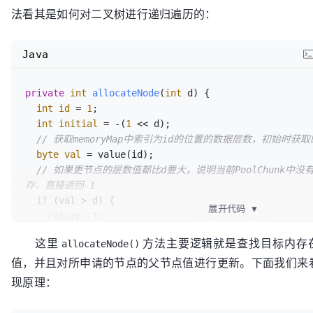
int
id
=
 allocateNode(d);

法看其是如何对二叉树进行递归遍历的：
// 如果返回值小于0，则说明在当前PoolChunk中无法分配
目标内存大于16M，
Java
// 或者当前PoolChunk已经分配了过多的内存，剩余可分
导致的
if
 (id < 
0
) {

private
int
allocateNode
(
int
 d)
 {

return
 id;

int
id
=
1
;

  }

int
initial
=
 -(
1
 << d);

// 获取memoryMap中索引为id的位置的数据层数，初始时
// 更新剩余可分配内存的值
byte
val
=
 value(id);

  freeBytes -= runLength(id);

// 如果更节点的层数值都比d要大，说明当前PoolChunk中
return
 id;

存，直接返回-1
if
 (val > d) {

展开代码
▼
return
 -
1
;

  }

这里
方法主要逻辑就是查找目标内存在m
allocateNode()
值，并且对所申请的节点的父节点值进行更新。下面我们来
// 这里就是通过比较当前节点的值是否比目标节点的值要小，
代表的子树是能够
现原理：
// 分配目标内存大小的，则会继续遍历其左子节点，然后遍历
while
 (val < d || (id & initial) == 
0
) {
