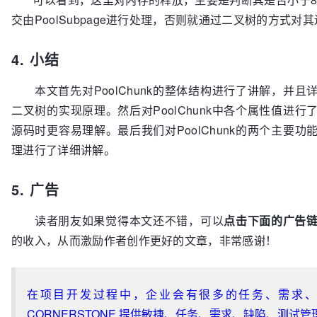
synchronized
 (head) {

交由PoolSubpage进行处理，否则就通过二叉树的方式对
// 由PoolSubpage释放内存
// 通过PoolSubpage申请一块内存，并且返回代表该内
if
 (subpage.free(head, bitmapIdx & 
0x3FFFFFFF
计算方式，
return
;

// 我们前面已经简要讲述，详细的实现原理我们后面会进行
4. 小结
      }

return
 subpage.allocate();

    }

  }

本文首先对PoolChunk的整体结构进行了讲解，并且详细
  }

二叉树的实现原理。然后对PoolChunk中各个属性值进
源码时更容易理解。最后我们对PoolChunk的两个主要
// 走到这里说明需要释放的内存大小大于8KB，这里首先计算
  freeBytes += runLength(memoryMapIdx);

理进行了详细讲解。
// 将要释放的内存块所对应的二叉树的节点对应的值进行重置
  setValue(memoryMapIdx, depth(memoryMapIdx));

5. 广告
// 将要释放的内存块所对应的二叉树的各级父节点的值进行更
  updateParentsFree(memoryMapIdx);

读者朋友如果觉得本文还不错，可以
点击下面的广告
// 将创建的ByteBuf对象释放到缓存池中，以便下次申请时复
的收入，从而激励作者创作更好的文章，非常感谢！
if
 (nioBuffer != 
null
 && cachedNioBuffers != 
null
      cachedNioBuffers.size() < PooledByteBufAllocator

        .DEFAULT_MAX_CACHED_BYTEBUFFERS_PER_CHUNK) {

在项目开发过程中，企业会有很多的任务、需求、
    cachedNioBuffers.offer(nioBuffer);

CORNERSTONE 提供敏捷、任务、需求、缺陷、测试管
  }
