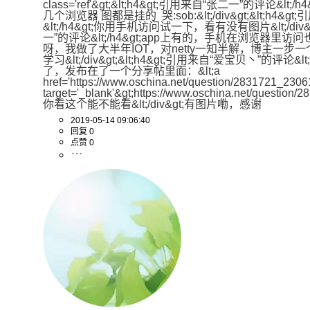
class='ref'&gt;&lt;h4&gt;引用来自“张二一”的评论&l
几个浏览器 图都是挂的  哭:sob:&lt;/div&gt;&lt;h4
&lt;/h4&gt;你用手机访问试一下，看有没有图片&lt;/div&g
一”的评论&lt;/h4&gt;app上有的，手机在浏览器里
呀，我做了大半年IOT，对netty一知半解，博主一
学习&lt;/div&gt;&lt;h4&gt;引用来自“爱宝贝丶”的评论&
了，发布在了一个分享帖里面：&lt;a 
href='https://www.oschina.net/question/2831721_230619
target='_blank'&gt;https://www.oschina.net/question
你看这个能不能看&lt;/div&gt;有图片嘞，感谢
2019-05-14 09:06:40
回复 0
点赞 0