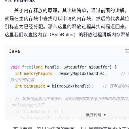
  updateParentsAlloc(id);

final
int
pageSize
=
this
.pageSize;

return
 id;

关于内存释放的原理，其比较简单，通过前面的讲解，
就是在主内存块中查找可以申请的内存块，然后将代表其
    freeBytes -= pageSize;

引标志为已经分配。那么这里的释放过程其实就是返回来
// 计算当前id对应的PoolSubpage数组中的位置
这里我们以直接内存（ByteBuffer）的释放过程讲解内存释
int
subpageIdx
=
 subpageIdx(id);

    PoolSubpage<T> subpage = subpages[subpageIdx];

// 这里主要是通过一个PoolSubpage对申请到的内存块
Java
续文章中会进行讲解。
if
 (subpage == 
null
) {

void
free
(
long
 handle, ByteBuffer nioBuffer)
 {

// 这里runOffset()方法会返回该id在PoolChun
int
memoryMapIdx
=
 memoryMapIdx(handle);	
//
置，
数组中的位置
// normCapacity则记录了当前将要申请的内存大小；
int
bitmapIdx
=
 bitmapIdx(handle);	
// 获取当前
// pageSize记录了每个页的大小，默认为8KB
      subpage = 
new
PoolSubpage
<T>(head, 
this
, id, 
// 如果位图索引不等于0，说明当前内存块是小于8KB的内存
pageSize, normCapacity);

PoolSubpage进行
      subpages[subpageIdx] = subpage;

if
 (bitmapIdx != 
0
) {

    } 
else
 {

展开代码
▼
    PoolSubpage<T> subpage = subpages[subpageIdx(memoryMapIdx)];

      subpage.init(head, normCapacity);

    PoolSubpage<T> head = arena.findSubpagePoolHead(subpage.elemSize);

    }

可以看到，这里对内存的释放，主要是判断其是否小于8K