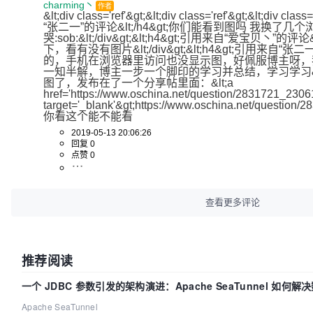
charming丶
作者
&lt;div class='ref'&gt;&lt;div class='ref'&gt;&lt;div cl
“张二一”的评论&lt;/h4&gt;你们能看到图吗 我换了几个
哭:sob:&lt;/div&gt;&lt;h4&gt;引用来自“爱宝贝丶”的
下，看有没有图片&lt;/div&gt;&lt;h4&gt;引用来自“张二一
的，手机在浏览器里访问也没显示图，好佩服博主呀，我做
一知半解，博主一步一个脚印的学习并总结，学习学习&lt;/
图了，发布在了一个分享帖里面：&lt;a 
href='https://www.oschina.net/question/2831721_230619
target='_blank'&gt;https://www.oschina.net/question
你看这个能不能看
2019-05-13 20:06:26
回复 0
点赞 0
查看更多评论
推荐阅读
一个 JDBC 参数引发的架构演进：Apache SeaTunnel 如何解
题
Apache SeaTunnel