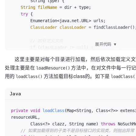
        String type)
 {

    }

String
fileName
=
 dir + type;

try
 {

// 分别在META-INF/dubbo/internal、META-INF/dubb
        Enumeration<java.net.URL> urls;

// 获取定义文件，并且读取定义文件中的内容，这里主要是通过META
ClassLoader
classLoader
=
 findClassLoader();
// 获取目标定义文件
    Map<String, Class<?>> extensionClasses = 
new
Ha
// 加载定义文件
展开代码
▼
    loadDirectory(extensionClasses, DUBBO_INTERNAL_DIRECTORY, type.getName());

if
 (classLoader != 
null
) {

    loadDirectory(extensionClasses, DUBBO_INTERNAL_DIRECTORY, 

            urls = classLoader.getResources(fileName);

这里主要是对每个目录进行加载，然后依次加载定义文
        type.getName().replace(
"org.apache"
, 
"com.a
        } 
else
 {

    loadDirectory(extensionClasses, DUBBO_DIRECTORY, type.getName());

处理主要是在
方法中，在对文件中每一行
            urls = ClassLoader.getSystemResources(fileName);

loadResource()
    loadDirectory(extensionClasses, DUBBO_DIRECTORY, 

        }

用的
方法加载目标class的。如下是
loadClass()
loadClass(
        type.getName().replace(
"org.apache"
, 
"com.a
if
 (urls != 
null
) {

    loadDirectory(extensionClasses, SERVICES_DIRECTORY, type.getName());

// 对定义文件进行遍历，依次加载定义文件的内
    loadDirectory(extensionClasses, SERVICES_DIRECTORY, 

Java
while
 (urls.hasMoreElements()) {

        type.getName().replace(
"org.apache"
, 
"com.a
                java.net.
URL
resourceURL
=
 urls.nex
return
 extensionClasses;

                loadResource(extensionClasses, classLoader, resourceURL);

private
void
loadClass
(Map<String, Class<?>> extensi
            }

resourceURL, 

        }

        Class<?> clazz, String name)
throws
 NoSuchM
    } 
catch
 (Throwable t) {

// 如果加载得到的子类不是目标接口的实现类，则抛出异常
        logger.error(
"Exception when load extension