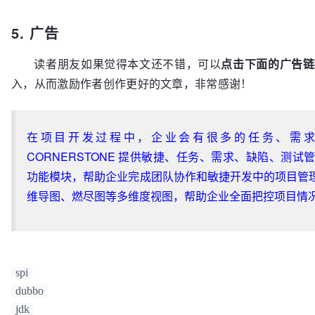
url.getProtocol());

// 从缓存中读取当前类对应的ExtensionLoader对象
5. 广告
来
if
 (extName == 
null
) {

    ExtensionLoader<T> loader = (ExtensionLoader<T>) 
throw
new
IllegalStateException
(
"Fail to get 
读者朋友如果觉得本文还不错，可以
点击下面的广告链
EXTENSION_LOADERS.get(type);

          + 
"extension(org.apache.dubbo.rpc.Protoco
入，从而激励作者创作更好的文章，非常感谢！
if
 (loader == 
null
) {

          + url.toString() + 
") use keys([protocol]
        EXTENSION_LOADERS.putIfAbsent(type, 
new
Ext
    }

        loader = (ExtensionLoader<T>) EXTENSION_LOADERS.get(type);

    }

在项目开发过程中，企业会有很多的任务、需
    org.apache.dubbo.rpc.
Protocol
extension
=
null
;

return
 loader;

try
 {

CORNERSTONE 提供敏捷、任务、需求、缺陷、测试
      extension = (org.apache.dubbo.rpc.Protocol) 
功能模块，帮助企业完成团队协作和敏捷开发中的项目管
ExtensionLoader.getExtensionLoader(

维导图、燃尽图等多维度视图，帮助企业全面把控项目情
          org.apache.dubbo.rpc.Protocol.class).getExtension(extName);

    } 
catch
 (Exception e) {

if
 (count.incrementAndGet() == 
1
) {

        logger.warn(
"Failed to find extension named
            + 
" for type org.apache.dubbo.rpc.Protoc
spi
extension"
            + 
" dubbo instead."
, e);

dubbo
      }

jdk