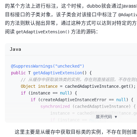
的某个方法上进行标注，这个时候，dubbo就会通过javas
// 有则说明其是一个AOP的wrapper类
    } 
else
if
 (isWrapperClass(clazz)) {

目标接口的子类对象，该子类会对该接口中标注了
@Adapti
        Set<Class<?>> wrappers = cachedWrapperClasses;

的方法则默认抛出异常，通过这种方式可以达到对特定的方
if
 (wrappers == 
null
) {

阅读
方法的源码：
getAdaptiveExtension()
            cachedWrapperClasses = 
new
ConcurrentHa
            wrappers = cachedWrapperClasses;

        }

Java
        wrappers.add(clazz);

    } 
else
 {

@SuppressWarnings("unchecked")
// 走到这里说明当前子类不是一个功能型的类，而是
        clazz.getConstructor();

public
 T 
getAdaptiveExtension
()
 {

// 从缓存中获取装饰类的实例，存在则直接返回，不存在则
if
 (name == 
null
 || name.length() == 
0
) {

            name = findAnnotationName(clazz);

Object
instance
=
 cachedAdaptiveInstance.get();

if
 (instance == 
if
 (name.length() == 
null
) {

0
) {

if
 (createAdaptiveInstanceError == 
throw
new
IllegalStateException
null
(
) {

"No
the class "
synchronized
 (cachedAdaptiveInstance) {

                instance = cachedAdaptiveInstance.get();

                    + clazz.getName() + 
" in the co
展开代码
▼
            }

if
 (instance == 
null
) {

        }

try
 {

这里主要是从缓存中获取目标类的实例，不存在则创建
        String[] names = NAME_SEPARATOR.split(name);

// 创建一个装饰类的实例