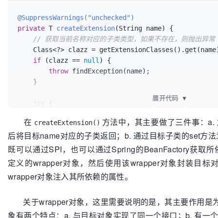
    }

@SuppressWarnings("unchecked")
private
 T 
createExtension
(String name)
 {

// 如果无法从Holder中获取目标对象的实例，则使用双
// 获取当前名称对应的子类类型，如果不存在，则抛出异常
Object
instance
=
 holder.get();

    Class<?> clazz = getExtensionClasses().get(name);

if
 (instance == 
null
) {

if
 (clazz == 
null
) {

synchronized
 (holder) {

throw
 findException(name);

            instance = holder.get();

    }

if
 (instance == 
null
) {

// 创建name对应的子类对象的实例
展开代码
▼
try
 {

                instance = createExtension(name);

// 获取当前class对应的实例，如果缓存中不存在，
                holder.set(instance);

在
方法中，其主要做了三件事：a.
createExtension()
T
instance
=
 (T) EXTENSION_INSTANCES.get(cla
            }

后将目标name对应的子类返回；b. 通过目标子类的set方
if
 (instance == 
null
) {

        }

            EXTENSION_INSTANCES.putIfAbsent(clazz, clazz.newInstance());

既可以通过SPI，也可以通过Spring的BeanFactory获取
    }

            instance = (T) EXTENSION_INSTANCES.get(clazz);

return
 (T) instance;

定义的wrapper对象，然后使用该wrapper对象封装目
        }

}

wrapper对象注入其所依赖的属性。
// 为生成的实例通过其set方法注入对应的实例，这里
的方式
关于wrapper对象，这里需要说明的是，其主要作用是为目
// 也可以通过Spring的bean工厂获取
象有两个特点：a. 与目标对象实现了同一个接口；b. 有