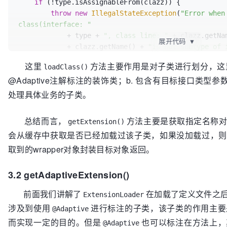
if
 (!type.isAssignableFrom(clazz)) {

                     type + 
", description file: "
 
throw
new
IllegalStateException
(
"Error when
    }

class(interface: "
            + type + 
", class line: "
 + clazz.getNa
展开代码
▼
            + clazz.getName() + 
"is not subtype of 
    }

这里
方法主要作用是对子类进行划分，这里
loadClass()
@Adaptive注解标注的装饰类；b. 包含有目标接口类型参数构
// 如果子类上标注有@Adaptive注解，说明其是一个装饰
cachedAdaptiveClass中，
处理具体业务的子类。
// 需要注意的是，一个接口只能为其定义一个装饰类
if
 (clazz.isAnnotationPresent(Adaptive.class)) {
总结而言，
方法主要是获取指定名称
getExtension()
if
 (cachedAdaptiveClass == 
null
) {

会从缓存中获取是否已经加载过该子类，如果没加载过，则
            cachedAdaptiveClass = clazz;

        } 
else
if
 (!cachedAdaptiveClass.equals(clazz
取到的wrapper对象封装目标对象返回。
throw
new
IllegalStateException
(
"More t
"
3.2 getAdaptiveExtension()
                + cachedAdaptiveClass.getClass().getName()

                + 
", "
 + clazz.getClass().getName())
前面我们讲解了
在加载了定义文件之
ExtensionLoader
        }

涉及到使用
进行标注的子类，该子类的作用主要
@Adaptive
// 这里判断子类是否是一个wrapper类，判断方式就是
而实现一定的目的。但是
也可以标注在方法上，
@Adaptive
数的构造函数，