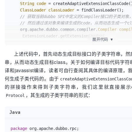
String
code
=
 createAdaptiveExtensionClassCode()
ClassLoader
classLoader
=
 findClassLoader();

// 获取当前dubbo SPI中定义的Compiler接口的子类对象
// 然后通过该对象来编译生成的code，从而动态生成一个cl
    org.apache.dubbo.common.compiler.
Compiler
compi
     ExtensionLoader.getExtensionLoader(

展开代码
▼
org.apache.dubbo.common.compiler.Compiler.class).get
上述代码中，首先动态生成目标接口的子类字符串，然后通过
return
 compiler.compile(code, classLoader);

串，从而动态生成目标class。关于如何编译目标代码字符
译和javassist编译，读者可自行查阅其具体的编译原理，我
何生成子类代码的。由于
createAdaptiveExtensionClassCo
的拼接操作来得到子类字符串，我们这里就直接展示d
，其生成的子类字符串的形式：
Protocol
Java
package
 org.apache.dubbo.rpc;
