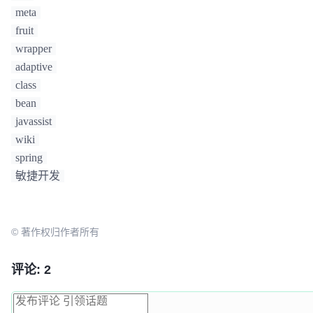
      extension = (org.apache.dubbo.rpc.Protocol) 
meta
ExtensionLoader.getExtensionLoader(

fruit
          org.apache.dubbo.rpc.Protocol.class).ge
wrapper
    }

adaptive
return
 extension.export(arg0);

class
  }

bean
javassist
public
 org.apache.dubbo.rpc.Invoker 
refer
(java.la
wiki
        org.apache.dubbo.common.URL arg1)
throws
spring
org.apache.dubbo.rpc.RpcException {

if
 (arg1 == 
null
) {

敏捷开发
throw
new
IllegalArgumentException
(
"url == nu
    }

© 著作权归作者所有
    org.apache.dubbo.common.
URL
url
=
 arg1;

String
extName
=
 (url.getProtocol() == 
null
 ? 
"
url.getProtocol());

评论: 2
if
 (extName == 
null
) {

throw
new
IllegalStateException
(
"Fail to get 