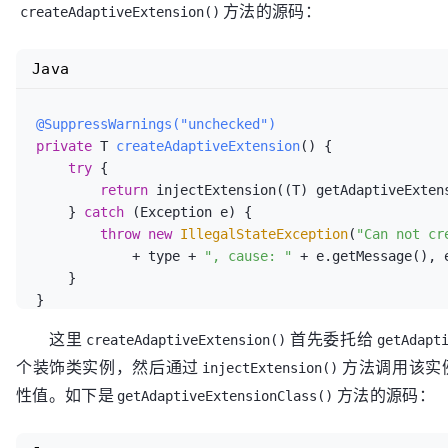
方法的源码：
                        instance = createAdaptiveExtension();

if
 (names != 
null
 && names.length > 
0
) {

createAdaptiveExtension()
                        cachedAdaptiveInstance.set(instance);

// 获取子类上的@Activate注解，该注解的主
// 对于分组之后的子类，可以通过getActivateEx
                    } 
catch
 (Throwable t) {

Java
                        createAdaptiveInstanceError = t;

Activate
activate
=
 clazz.getAnnotation(
if
 (activate != 
throw
null
new
) {

IllegalStateExcep
adaptive"
                cachedActivates.put(names[
0
], activa
@SuppressWarnings("unchecked")
            } 
else
 {

                            + 
" instance: "
 + t.toS
private
 T 
createAdaptiveExtension
()
 {

                    }

// 兼容alibaba版本的注解
try
 {

                }

                com.alibaba.dubbo.common.extension.
return
 injectExtension((T) getAdaptiveExtens
            }

    } 
catch
 (Exception e) {

clazz.getAnnotation(com.alibaba.dubbo.common.extensi
        } 
else
 {

throw
new
IllegalStateException
(
"Can not cr
throw
if
 (oldActivate != 
new
IllegalStateException
null
) {

(
"fail t
            + type + 
", cause: "
 + e.getMessage(), e
"
                    cachedActivates.put(names[
0
], o
    }

                }

                + createAdaptiveInstanceError.toString(), 
            }

createAdaptiveInstanceError);

这里
首先委托给
        }

createAdaptiveExtension()
getAdapt
    }

// 将目标子类缓存到extensionClasses中
个装饰类实例，然后通过
方法调用该实
injectExtension()
for
 (String n : names) {

性值。如下是
方法的源码：
getAdaptiveExtensionClass()
return
 (T) instance;

if
 (!cachedNames.containsKey(clazz))
                    cachedNames.put(clazz, n);
