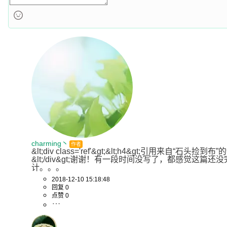
          + 
"extension(org.apache.dubbo.rpc.Protoco
          + url.toString() + 
") use keys([protocol]
    }

    org.apache.dubbo.rpc.
Protocol
extension
=
null
;

try
 {

      extension = (org.apache.dubbo.rpc.Protocol) 
ExtensionLoader.getExtensionLoader(

          org.apache.dubbo.rpc.Protocol.class).getExtension(extName);

    } 
catch
 (Exception e) {

if
 (count.incrementAndGet() == 
1
) {

        logger.warn(
"Failed to find extension named
            + 
"org.apache.dubbo.rpc.Protocol, will u
charming丶
"
作者
&lt;div class='ref'&gt;&lt;h4&gt;引用来自“石头捡到
            + 
"instead."
, e);

&lt;/div&gt;谢谢！有一段时间没写了，都感觉这篇还没
      }

计。。。
      extension = (org.apache.dubbo.rpc.Protocol) 
2018-12-10 15:18:48
回复 0
ExtensionLoader.getExtensionLoader(

点赞 0
          org.apache.dubbo.rpc.Protocol.class).ge
    }
