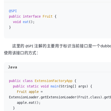
@SPI
public
interface
Fruit
 {

void
eat
()
;

这里的
注解的主要用于标识当前接口是一个dubb
@SPI
使用该接口的方式：
Java
public
class
ExtensionFactoryApp
 {

public
static
void
main
(String[] args)
 {

Fruit
apple
=
ExtensionLoader.getExtensionLoader(Fruit.class).get
    apple.eat();

  }
