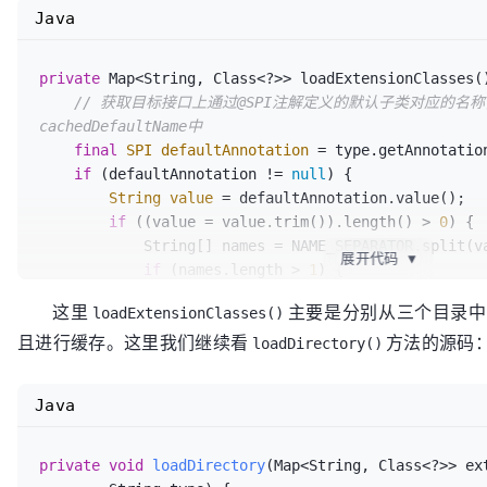
        }

Java
    }

return
 classes;

private
 Map<String, Class<?>> loadExtensionClasses()
// 获取目标接口上通过@SPI注解定义的默认子类对应的名
cachedDefaultName中
final
SPI
defaultAnnotation
=
 type.getAnnotation
if
 (defaultAnnotation != 
null
) {

String
value
=
 defaultAnnotation.value();

if
 ((value = value.trim()).length() > 
0
) {

            String[] names = NAME_SEPARATOR.split(value);

展开代码
▼
if
 (names.length > 
1
) {

throw
new
IllegalStateException
(
"mo
这里
主要是分别从三个目录中
loadExtensionClasses()
"
且进行缓存。这里我们继续看
方法的源码
                    + 
"name on extension "
 + type.ge
loadDirectory()
                    + 
": "
 + Arrays.toString(names))
            }

Java
if
 (names.length == 
1
) {

                cachedDefaultName = names[
0
];

            }

private
void
loadDirectory
(Map<String, Class<?>> ex
        }
