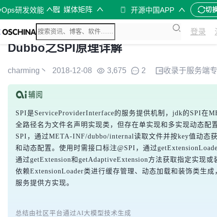
媒体矩阵
vOps研发效能
开源中国APP
切
登录
Dubbo之SPI原理详解
charming丶
2018-12-08
3,675
2
收录于
服务端
SPI是ServiceProviderInterface的服务提供机制，jdk的SPI在
全路径名为文件名声明实现类，但存在单实现和多实现动态配置问题。
SPI，通过META-INF/dubbo/internal读取文件并按ke
和动态配置。使用时需接口标注@SPI，通过getExtensionLoader
通过getExtension和getAdaptiveExtension方法获取
依赖ExtensionLoader类进行缓存管理、动态加载和装饰
服务提供方实现。
总结由社区平台通过AI大模型技术生成