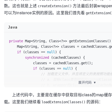
        injectExtension(instance);

数。这也就是上述
方法最后封装wrap
createExtension()
        Set<Class<?>> wrapperClasses = cachedWrapperClasses;

可以为instance实例的原因。这里我们首先看
if
 (wrapperClasses != 
null
 && !wrapperClasse
getExtensionC
for
 (Class<?> wrapperClass : wrapperClas
// 实例化各个wrapper对象，并将目标对象
Java
// 另外还会通过wrapper对象的set方法
                instance = injectExtension((T) 
wrapperClass.getConstructor(type)

private
 Map<String, Class<?>> getExtensionClasses() 
                               .newInstance(instance));

    Map<String, Class<?>> classes = cachedClasses.get();

            }

if
 (classes == 
null
) {

        }

synchronized
 (cachedClasses) {

return
 instance;

            classes = cachedClasses.get();

    } 
catch
 (Throwable t) {

if
 (classes == 
null
) {

throw
new
IllegalStateException
(
"Extension 
// 加载定义文件，并且将定义的类按照功能
", class: "
// a. 目标class类型缓存在cachedClass
展开代码
▼
            + type + 
")  could not be instantiated:
// b. wrapper的class类型缓存在cachedW
    }

// c. 用于装饰的class类型缓存在cachedAd
上述代码中，主要是在缓存中获取目标class的map缓
                classes = loadExtensionClasses();

载。这里我们继续看
的源码：
                cachedClasses.set(classes);

loadExtensionClasses()
            }
