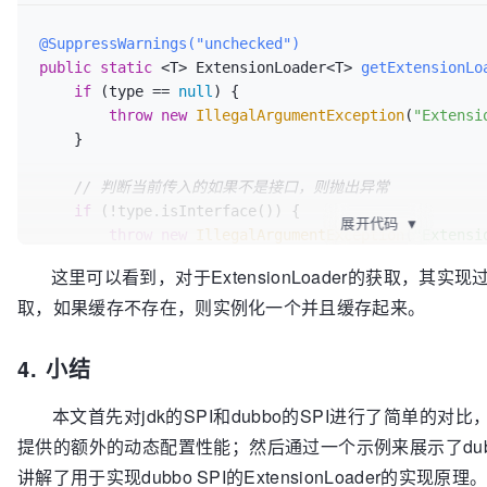
        + 
"org.apache.dubbo.rpc.Protocol.getDefault
        + 
"org.apache.dubbo.rpc.Protocol is not ada
@SuppressWarnings("unchecked")
  }

public
static
 <T> ExtensionLoader<T> 
getExtensionLo
if
 (type == 
null
) {

// 对于使用@Adaptive标注的类，则在子类中委托给其他的
throw
new
IllegalArgumentException
(
"Extensi
public
 org.apache.dubbo.rpc.Exporter 
export
(org.a
    }

arg0)
throws
 org.apache.dubbo.rpc.RpcException {

// 判断当前传入的如果不是接口，则抛出异常
if
 (arg0 == 
null
) {

if
 (!type.isInterface()) {

throw
new
IllegalArgumentException
(
"org.apach
展开代码
▼
throw
new
IllegalArgumentException
(
"Extensi
argument == null"
);

            + 
") is not interface!"
);

    }

这里可以看到，对于ExtensionLoader的获取，其
    }

取，如果缓存不存在，则实例化一个并且缓存起来。
if
 (arg0.getUrl() == 
null
) {

// 这里主要是判断传入的接口上是否使用@SPI进行了标注
throw
new
IllegalArgumentException
(
"org.apach
// 接口是一个dubbo的SPI接口
4. 小结
argument "
if
 (!withExtensionAnnotation(type)) {

          + 
"getUrl() == null"
);

throw
new
IllegalArgumentException
(
"Extensi
    }

本文首先对jdk的SPI和dubbo的SPI进行了简单的对比，说
            + 
") is not extension, because WITHOUT 
提供的额外的动态配置性能；然后通过一个示例来展示了dub
            + SPI.class.getSimpleName() + 
" Annotat
    org.apache.dubbo.common.
URL
url
=
 arg0.getUrl();
讲解了用于实现dubbo SPI的ExtensionLoader的实现原理
    }

String
extName
=
 (url.getProtocol() == 
null
 ? 
"