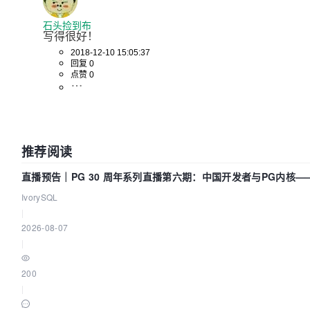
return
 extension.refer(arg0, arg1);

  }

石头捡到布
写得很好！
2018-12-10 15:05:37
回复 0
点赞 0
推荐阅读
直播预告｜PG 30 周年系列直播第六期：中国开发者与PG内核
么？
IvorySQL
|
2026-08-07
|
200
|