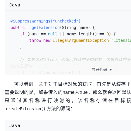
Java
@SuppressWarnings("unchecked")
public
 T 
getExtension
(String name)
 {

if
 (name == 
null
 || name.length() == 
0
) {

throw
new
IllegalArgumentException
(
"Extensi
    }

// 如果名称为true，则返回默认的子类对象，这里默认的子
@SPI注解中
展开代码
▼
if
 (
"true"
.equals(name)) {

return
 getDefaultExtension();

可以看到，关于对于目标对象的获取，首先是从缓存里
    }

需要说明的是，如果传入的name为true，那么就会返回
// 查看当前是否已经缓存有保存目标对象的实例的Holde
是通过其名称进行映射的，该名称存储在目标
// 没缓存则创建一个并缓存起来
方法的源码：
createExtension()
    Holder<Object> holder = cachedInstances.get(name);

if
 (holder == 
null
) {

        cachedInstances.putIfAbsent(name, 
new
Holde
Java
        holder = cachedInstances.get(name);
