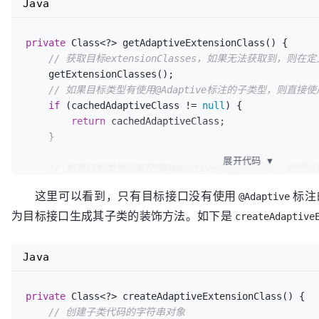
                }

Java
                Class<?> c = extensionClasses.get(n);

if
 (c == 
null
) {

private
 Class<?> getAdaptiveExtensionClass() {

                    extensionClasses.put(n, clazz);

// 获取目标extensionClasses，如果无法获取到，则
                } 
else
if
 (c != clazz) {

    getExtensionClasses();

throw
new
IllegalStateException
// 如果目标类型有使用@Adaptive标注的子类型，则直接
                        + type.getName() + 
" name "
if
 (cachedAdaptiveClass != 
null
) {

                        + 
" and "
 + clazz.getName())
return
 cachedAdaptiveClass;

                }

    }

            }

        }

展开代码
▼
// 如果目标类型没有使用@Adaptive标注的子类型，则
    }

@Adaptive标注的
这里可以看到，只有目标接口没有使用
标注
@Adaptive
// 方法，如果有，则为该方法动态生成子类装饰代码
为目标接口生成其子类的装饰方法。如下是
return
cachedAdaptiveClass
=
 createAdaptiveExten
createAdaptive
Java
private
 Class<?> createAdaptiveExtensionClass() {

// 创建子类代码的字符串对象