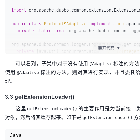
import
 org.apache.dubbo.common.extension.ExtensionLo
public
class
Protocol$Adaptive
implements
org
.apach
private
static
final
 org.apache.dubbo.common.logg
org.apache.dubbo.common.logger.LoggerFactory.getLogg
展开代码
▼
private
 java.util.concurrent.atomic.
AtomicInteger
new
java
.util.concurrent.atomic.AtomicInteger
可以看到，子类中对于没有使用
标注的方法
@Adaptive
使用
标注的方法，则对其进行实现，并且委托给
// 对于未使用@Adaptive标注的方法，子类中直接抛出异常
@Adaptive
public
void
destroy
()
 {

理。
throw
new
UnsupportedOperationException
(
"method
        + 
" org.apache.dubbo.rpc.Protocol.destroy()
3.3 getExtensionLoader()
        + 
"org.apache.dubbo.rpc.Protocol is not ada
  }

这里
的主要作用是为当前接口类型实例
getExtensionLoader()
对象，然后将其缓存起来。如下是
方
getExtensionLoader()
// 对于未使用@Adaptive标注的方法，子类中直接抛出异常
public
int
getDefaultPort
()
 {

throw
new
UnsupportedOperationException
(
"method
Java