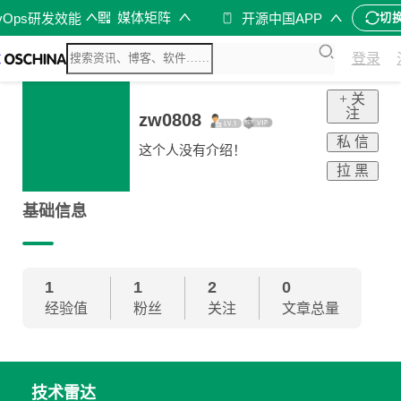
媒体矩阵
vOps研发效能
开源中国APP
切
登录
+ 关
注
zw0808
私 信
这个人没有介绍！
拉 黑
基础信息
1
1
2
0
经验值
粉丝
关注
文章总量
技术雷达