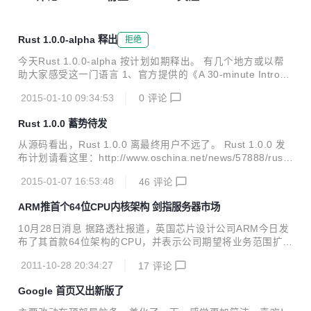
Rust 1.0.0-alpha 释出
拒绝
今天Rust 1.0.0-alpha 按计划如期释出。 有几个地方或以帮
助大家感受这一门语言 1、官方提供的《A 30-minute Introdu
ction to Rust》。可以在30分钟内对Rust语言有基本的了解。
2015-01-10 09:34:53
0
评论
2、官方出版的电子书 《The Rust Programming Languag
e》。官方首次发布该电子书，也是官方发布的第一本编程
Rust 1.0.0 蓄势待发
书，相比之前为新手准备的Guide，该书更有层次，更全面，
还有很多编程实践在里面，可以更好地帮助新手系统的了解语
从源码看出，Rust 1.0.0 离最终用户不远了。 Rust 1.0.0 发
言的全貌。【推荐】 2、由Steve Klabnik维护的《Rust by Ex
布计划请看这里：http://www.oschina.net/news/57888/rust-
ample》。它为Rust的每功能点提供一个示例程序...
1-0-timeline。 Rust 1.0.0 Alpha 计划是 2015 年 1 月 9 日发
2015-01-07 16:53:48
46
评论
布，当 Rust 达到 Alpha 版本，那么就意味着 Rust 语言方面
功能已经完善，标准库也已经接近完善，使用不稳定的功能将
ARM推首个64位CPU内核架构 剑指服务器市场
会有警告。 发行说明和参考资料请看：http://my.oschina.ne
t/zengsai/blog/364775 Rust 是 Mozilla 的一个新的编程语
10月28日消息 据路透社报道，英国芯片设计公司ARM今日发
言，由web语言的领军人物Bren...
布了其首款64位架构的CPU，并表示公司期望将业务范围扩大
到企业应用市场，譬如一直被英特尔占据服务器市场等。 AR
2011-10-28 20:34:27
17
评论
M推出的新64位架构的CPU内核为ARMv8，同时兼容32位和6
4位指令集。ARM公司CTO Mike Muller表示，新架构为公司
Google 首页又出新版了
赢得了市场，从此我们能够提供具备64位处理能力的节能解决
方案了。 Nvidia高级副总裁Dan Vivoli表示，“Nvidia公司在节