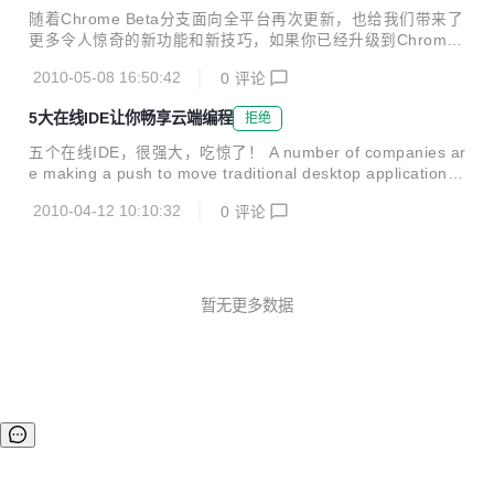
随着Chrome Beta分支面向全平台再次更新，也给我们带来了
更多令人惊奇的新功能和新技巧，如果你已经升级到Chrome
Beta分支的最新版5.0.375.29，那么你不妨尝试一下以下10
2010-05-08 16:50:42
0
评论
个操作，也许会让你发现新的东西： 1、Chrome会记住每个
网站的缩放设置 比如打开一个网页，使用Ctrl+ 或者Ctrl-对页
5大在线IDE让你畅享云端编程
拒绝
面进行缩放操作，关闭该标签然后再打开，你会发现Chrome
会自动记住你关闭前的缩放设置； 2、删除指定的历史记录 大
五个在线IDE，很强大，吃惊了！ A number of companies ar
家知道历史记录会记录你浏览过的网站，不过很多时候可能我
e making a push to move traditional desktop applications i
们都需要删除曾经浏览过的不和谐网站，或者成人网站，而新
nto the cloud. You can now write documents, spreadsheet
版的Chrome Beta就可以允许你删除指定的历史记录...
2010-04-12 10:10:32
0
评论
s and presentations all from the web browser with ease. P
rogrammers have not been left out of this revolution, with
several sites now offering dev...
暂无更多数据