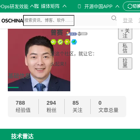
媒体矩阵
vOps研发效能
开源中国APP
切
登录
+ 关
曾赛
注
私
信
爱这个社区，就让它：
拉
火起来！
黑
基础信息
788
294
85
0
经验值
粉丝
关注
文章总量
技术雷达