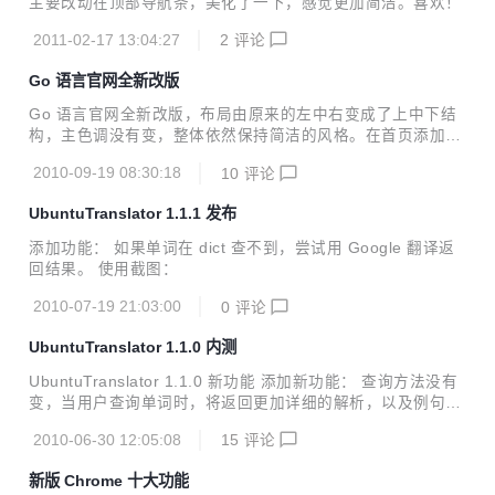
主要改动在顶部导航条，美化了一下，感觉更加简洁。喜欢！
能方面、高性能计算方面都有着领先的地位。结合新的ARMv
8架构，我们相信这会是契机，一次突破。今后我们的产品将
2011-02-17 13:04:27
2
评论
能从智能手机市场一直延伸至超级电脑市场。” A...
Go 语言官网全新改版
Go 语言官网全新改版，布局由原来的左中右变成了上中下结
构，主色调没有变，整体依然保持简洁的风格。在首页添加了
一个叫 Playground 的模块，它可以编译、运行你输入的 Go
2010-09-19 08:30:18
10
评论
源码，但该模块不支持本地文件系统和网络 API，所以只有一
个输出的地方，就是网页，它还对程序执行占用的CPU时间有
UbuntuTranslator 1.1.1 发布
限制。具体原理请参考： [How does it work?]
添加功能： 如果单词在 dict 查不到，尝试用 Google 翻译返
回结果。 使用截图：
2010-07-19 21:03:00
0
评论
UbuntuTranslator 1.1.0 内测
UbuntuTranslator 1.1.0 新功能 添加新功能： 查询方法没有
变，当用户查询单词时，将返回更加详细的解析，以及例句。
使用截图：
2010-06-30 12:05:08
15
评论
新版 Chrome 十大功能