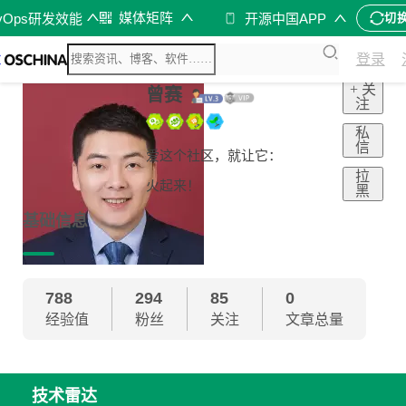
媒体矩阵
vOps研发效能
开源中国APP
切
登录
+ 关
曾赛
注
私
信
爱这个社区，就让它：
拉
火起来！
黑
基础信息
788
294
85
0
经验值
粉丝
关注
文章总量
技术雷达