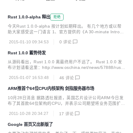
Rust 1.0.0-alpha 释出
拒绝
今天Rust 1.0.0-alpha 按计划如期释出。 有几个地方或以帮
助大家感受这一门语言 1、官方提供的《A 30-minute Introdu
ction to Rust》。可以在30分钟内对Rust语言有基本的了解。
2015-01-10 09:34:53
0
评论
2、官方出版的电子书 《The Rust Programming Languag
e》。官方首次发布该电子书，也是官方发布的第一本编程
Rust 1.0.0 蓄势待发
书，相比之前为新手准备的Guide，该书更有层次，更全面，
还有很多编程实践在里面，可以更好地帮助新手系统的了解语
从源码看出，Rust 1.0.0 离最终用户不远了。 Rust 1.0.0 发
言的全貌。【推荐】 2、由Steve Klabnik维护的《Rust by Ex
布计划请看这里：http://www.oschina.net/news/57888/rust-
ample》。它为Rust的每功能点提供一个示例程序...
1-0-timeline。 Rust 1.0.0 Alpha 计划是 2015 年 1 月 9 日发
2015-01-07 16:53:48
46
评论
布，当 Rust 达到 Alpha 版本，那么就意味着 Rust 语言方面
功能已经完善，标准库也已经接近完善，使用不稳定的功能将
ARM推首个64位CPU内核架构 剑指服务器市场
会有警告。 发行说明和参考资料请看：http://my.oschina.ne
t/zengsai/blog/364775 Rust 是 Mozilla 的一个新的编程语
10月28日消息 据路透社报道，英国芯片设计公司ARM今日发
言，由web语言的领军人物Bren...
布了其首款64位架构的CPU，并表示公司期望将业务范围扩大
到企业应用市场，譬如一直被英特尔占据服务器市场等。 AR
2011-10-28 20:34:27
17
评论
M推出的新64位架构的CPU内核为ARMv8，同时兼容32位和6
4位指令集。ARM公司CTO Mike Muller表示，新架构为公司
Google 首页又出新版了
赢得了市场，从此我们能够提供具备64位处理能力的节能解决
方案了。 Nvidia高级副总裁Dan Vivoli表示，“Nvidia公司在节