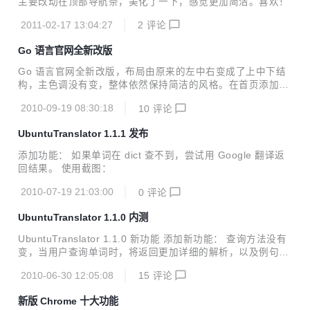
主要改动在顶部导航条，美化了一下，感觉更加简洁。喜欢！
能方面、高性能计算方面都有着领先的地位。结合新的ARMv
8架构，我们相信这会是契机，一次突破。今后我们的产品将
2011-02-17 13:04:27
2
评论
能从智能手机市场一直延伸至超级电脑市场。” A...
Go 语言官网全新改版
Go 语言官网全新改版，布局由原来的左中右变成了上中下结
构，主色调没有变，整体依然保持简洁的风格。在首页添加了
一个叫 Playground 的模块，它可以编译、运行你输入的 Go
2010-09-19 08:30:18
10
评论
源码，但该模块不支持本地文件系统和网络 API，所以只有一
个输出的地方，就是网页，它还对程序执行占用的CPU时间有
UbuntuTranslator 1.1.1 发布
限制。具体原理请参考： [How does it work?]
添加功能： 如果单词在 dict 查不到，尝试用 Google 翻译返
回结果。 使用截图：
2010-07-19 21:03:00
0
评论
UbuntuTranslator 1.1.0 内测
UbuntuTranslator 1.1.0 新功能 添加新功能： 查询方法没有
变，当用户查询单词时，将返回更加详细的解析，以及例句。
使用截图：
2010-06-30 12:05:08
15
评论
新版 Chrome 十大功能