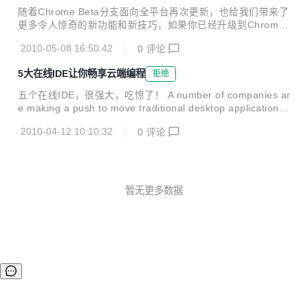
随着Chrome Beta分支面向全平台再次更新，也给我们带来了
更多令人惊奇的新功能和新技巧，如果你已经升级到Chrome
Beta分支的最新版5.0.375.29，那么你不妨尝试一下以下10
2010-05-08 16:50:42
0
评论
个操作，也许会让你发现新的东西： 1、Chrome会记住每个
网站的缩放设置 比如打开一个网页，使用Ctrl+ 或者Ctrl-对页
5大在线IDE让你畅享云端编程
拒绝
面进行缩放操作，关闭该标签然后再打开，你会发现Chrome
会自动记住你关闭前的缩放设置； 2、删除指定的历史记录 大
五个在线IDE，很强大，吃惊了！ A number of companies ar
家知道历史记录会记录你浏览过的网站，不过很多时候可能我
e making a push to move traditional desktop applications i
们都需要删除曾经浏览过的不和谐网站，或者成人网站，而新
nto the cloud. You can now write documents, spreadsheet
版的Chrome Beta就可以允许你删除指定的历史记录...
2010-04-12 10:10:32
0
评论
s and presentations all from the web browser with ease. P
rogrammers have not been left out of this revolution, with
several sites now offering dev...
暂无更多数据