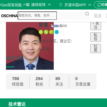
媒体矩阵
vOps研发效能
开源中国APP
切
登录
+ 关
曾赛
注
私
信
爱这个社区，就让它：
拉
火起来！
黑
基础信息
788
294
85
0
经验值
粉丝
关注
文章总量
技术雷达