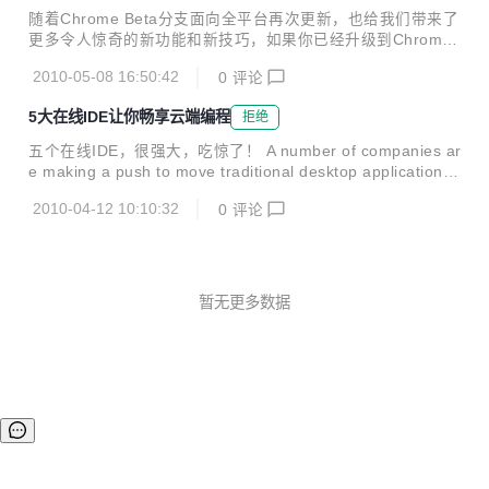
随着Chrome Beta分支面向全平台再次更新，也给我们带来了
更多令人惊奇的新功能和新技巧，如果你已经升级到Chrome
Beta分支的最新版5.0.375.29，那么你不妨尝试一下以下10
2010-05-08 16:50:42
0
评论
个操作，也许会让你发现新的东西： 1、Chrome会记住每个
网站的缩放设置 比如打开一个网页，使用Ctrl+ 或者Ctrl-对页
5大在线IDE让你畅享云端编程
拒绝
面进行缩放操作，关闭该标签然后再打开，你会发现Chrome
会自动记住你关闭前的缩放设置； 2、删除指定的历史记录 大
五个在线IDE，很强大，吃惊了！ A number of companies ar
家知道历史记录会记录你浏览过的网站，不过很多时候可能我
e making a push to move traditional desktop applications i
们都需要删除曾经浏览过的不和谐网站，或者成人网站，而新
nto the cloud. You can now write documents, spreadsheet
版的Chrome Beta就可以允许你删除指定的历史记录...
2010-04-12 10:10:32
0
评论
s and presentations all from the web browser with ease. P
rogrammers have not been left out of this revolution, with
several sites now offering dev...
暂无更多数据