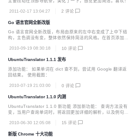
主要改动在顶部导航条，美化了一下，感觉更加简洁。喜欢！
能方面、高性能计算方面都有着领先的地位。结合新的ARMv
8架构，我们相信这会是契机，一次突破。今后我们的产品将
2011-02-17 13:04:27
2
评论
能从智能手机市场一直延伸至超级电脑市场。” A...
Go 语言官网全新改版
Go 语言官网全新改版，布局由原来的左中右变成了上中下结
构，主色调没有变，整体依然保持简洁的风格。在首页添加了
一个叫 Playground 的模块，它可以编译、运行你输入的 Go
2010-09-19 08:30:18
10
评论
源码，但该模块不支持本地文件系统和网络 API，所以只有一
个输出的地方，就是网页，它还对程序执行占用的CPU时间有
UbuntuTranslator 1.1.1 发布
限制。具体原理请参考： [How does it work?]
添加功能： 如果单词在 dict 查不到，尝试用 Google 翻译返
回结果。 使用截图：
2010-07-19 21:03:00
0
评论
UbuntuTranslator 1.1.0 内测
UbuntuTranslator 1.1.0 新功能 添加新功能： 查询方法没有
变，当用户查询单词时，将返回更加详细的解析，以及例句。
使用截图：
2010-06-30 12:05:08
15
评论
新版 Chrome 十大功能