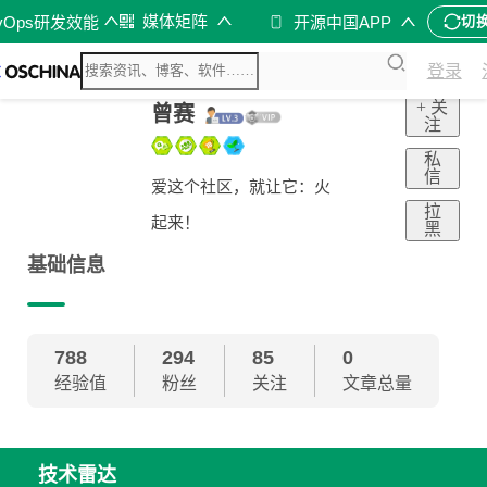
媒体矩阵
vOps研发效能
开源中国APP
切
登录
+ 关
曾赛
注
私
信
爱这个社区，就让它：火
拉
起来！
黑
基础信息
788
294
85
0
经验值
粉丝
关注
文章总量
技术雷达