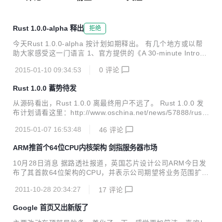
Rust 1.0.0-alpha 释出
拒绝
今天Rust 1.0.0-alpha 按计划如期释出。 有几个地方或以帮
助大家感受这一门语言 1、官方提供的《A 30-minute Introdu
ction to Rust》。可以在30分钟内对Rust语言有基本的了解。
2015-01-10 09:34:53
0
评论
2、官方出版的电子书 《The Rust Programming Languag
e》。官方首次发布该电子书，也是官方发布的第一本编程
Rust 1.0.0 蓄势待发
书，相比之前为新手准备的Guide，该书更有层次，更全面，
还有很多编程实践在里面，可以更好地帮助新手系统的了解语
从源码看出，Rust 1.0.0 离最终用户不远了。 Rust 1.0.0 发
言的全貌。【推荐】 2、由Steve Klabnik维护的《Rust by Ex
布计划请看这里：http://www.oschina.net/news/57888/rust-
ample》。它为Rust的每功能点提供一个示例程序...
1-0-timeline。 Rust 1.0.0 Alpha 计划是 2015 年 1 月 9 日发
2015-01-07 16:53:48
46
评论
布，当 Rust 达到 Alpha 版本，那么就意味着 Rust 语言方面
功能已经完善，标准库也已经接近完善，使用不稳定的功能将
ARM推首个64位CPU内核架构 剑指服务器市场
会有警告。 发行说明和参考资料请看：http://my.oschina.ne
t/zengsai/blog/364775 Rust 是 Mozilla 的一个新的编程语
10月28日消息 据路透社报道，英国芯片设计公司ARM今日发
言，由web语言的领军人物Bren...
布了其首款64位架构的CPU，并表示公司期望将业务范围扩大
到企业应用市场，譬如一直被英特尔占据服务器市场等。 AR
2011-10-28 20:34:27
17
评论
M推出的新64位架构的CPU内核为ARMv8，同时兼容32位和6
4位指令集。ARM公司CTO Mike Muller表示，新架构为公司
Google 首页又出新版了
赢得了市场，从此我们能够提供具备64位处理能力的节能解决
方案了。 Nvidia高级副总裁Dan Vivoli表示，“Nvidia公司在节