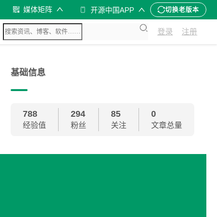
媒体矩阵
开源中国APP
切换老版本
登录
注册
基础信息
788
294
85
0
经验值
粉丝
关注
文章总量