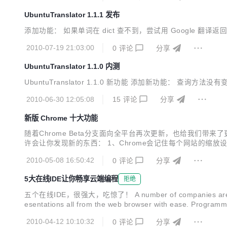
UbuntuTranslator 1.1.1 发布
添加功能： 如果单词在 dict 查不到，尝试用 Google 翻译
2010-07-19 21:03:00
0
评论
分享
UbuntuTranslator 1.1.0 内测
UbuntuTranslator 1.1.0 新功能 添加新功能： 
2010-06-30 12:05:08
15
评论
分享
新版 Chrome 十大功能
随着Chrome Beta分支面向全平台再次更新，也给我们带来了
许会让你发现新的东西： 1、Chrome会记住每个网站的缩放设
缩放设置； 2、删除指定的历史记录 大家知道历史记录会记录
2010-05-08 16:50:42
0
评论
分享
删除指定的历史记录...
5大在线IDE让你畅享云端编程
拒绝
五个在线IDE，很强大，吃惊了！ A number of companies are making a 
esentations all from the web browser with ease. Programmers
2010-04-12 10:10:32
0
评论
分享