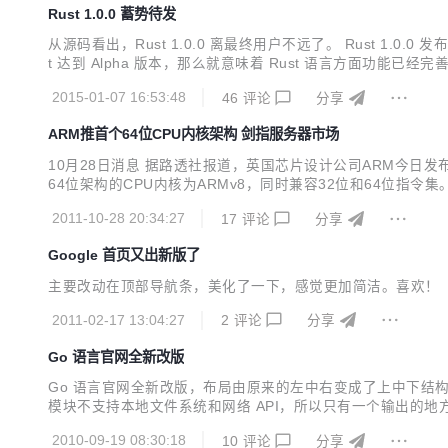
Rust 1.0.0 蓄势待发
从源码看出，Rust 1.0.0 离最终用户不远了。 Rust 1.0.0 发布计划请看这
t 达到 Alpha 版本，那么就意味着 Rust 语言方面功能已经完善，
Rust 是 Mozilla 的一个新的编程语言，由web语言的领军人物Bre
2015-01-07 16:53:48
46
评论
分享
ARM推首个64位CPU内核架构 剑指服务器市场
10月28日消息 据路透社报道，英国芯片设计公司ARM今日
64位架构的CPU内核为ARMv8，同时兼容32位和64位指令集。
副总裁Dan Vivoli表示，“Nvidia公司在节能方面、
2011-10-28 20:34:27
17
评论
分享
级电脑市场。” A...
Google 首页又出新版了
主要改动在顶部导航条，美化了一下，感觉更加简洁。喜欢！
2011-02-17 13:04:27
2
评论
分享
Go 语言官网全新改版
Go 语言官网全新改版，布局由原来的左中右变成了上中下结构，
模块不支持本地文件系统和网络 API，所以只有一个输出的地方，就
2010-09-19 08:30:18
10
评论
分享