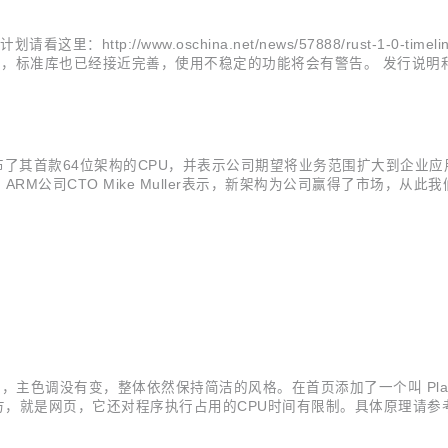
里：http://www.oschina.net/news/57888/rust-1-0-timelin
标准库也已经接近完善，使用不稳定的功能将会有警告。 发行说明和参考资料请看：http
n...
发布了其首款64位架构的CPU，并表示公司期望将业务范围扩大到企业
ARM公司CTO Mike Muller表示，新架构为公司赢得了市场，从此
高性能计算方面都有着领先的地位。结合新的ARMv8架构，我们相信这会
主色调没有变，整体依然保持简洁的风格。在首页添加了一个叫 Playg
是网页，它还对程序执行占用的CPU时间有限制。具体原理请参考： [How 