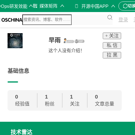
媒体矩阵
vOps研发效能
开源中国APP
切
登录
+ 关注
早雨
私 信
这个人没有介绍！
拉 黑
基础信息
0
1
1
0
经验值
粉丝
关注
文章总量
技术雷达