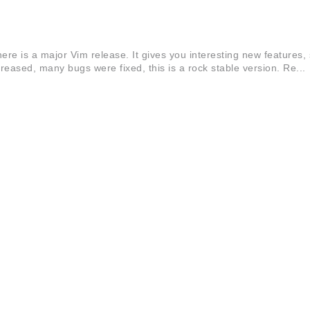
ere is a major Vim release. It gives you interesting new features
ased, many bugs were fixed, this is a rock stable version. Re...
O
稳定版发布已经时隔三年，本次发布带来了许多更新和增强功能，采用Xfce 4.1
件包。 更多详细信息，可以查看完整发布说明。 Slackware是Slackwar
ebian、Gentoo、SuSE、 Mandriva、Ubuntu等）不同的道...
版不远了。该版本升级了一些相关软件，修复了两个安全漏洞。详细列表请看 ChangeLog。 
开源
×
AI ·
57, #458 和 #462），同时 Audacious 团队在努力的准备 Audaci
其它字符集的支持，这样能比较好的解决中文乱码的问题。