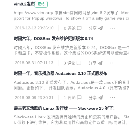
vim8.2发布
拒绝
https://www.vim.org/ 来自vim官网的消息,vim 8.2发布了. More than 
pport for Popup windows. To show it off a silly game wa
2019-12-13 23:36:10
0
评论
分享
时隔六年，DOSBox 发布维护更新版本 0.74
时隔六年，DOSBox 发布维护更新版本 0.74，DOSBox
卡和显卡，不管操作系统。这个集成的DOS系统还可以使你直接的启动游戏
带来 64 位版本并提高性能。 Linux: 修复 64 位 dynrec 
2018-08-31 07:11:13
3
评论
分享
时隔一年，音乐播放器 Audacious 3.10 正式版发布
Audacious 3.10 正式发布了，Audacious是一
问题。更新如下： 开发团队表示，Audacious 4.0（具有功能齐全的
能和错误修复。更新内容如下： 新功能 在退出时记住随机播放历史记录
2018-08-09 23:30:31
1
评论
分享
最古老又活跃的 Linux 发行版 —— Slackware 25 岁了！
Slackware Linux 发行版拥有独特的历史和忠实的用户群。 Slackwa
k 带领下进行维护。它为着易用性和高稳定性双重目标而设计。Slack
ackware.com/announce/1.0.php 作为最古老的发行版，S