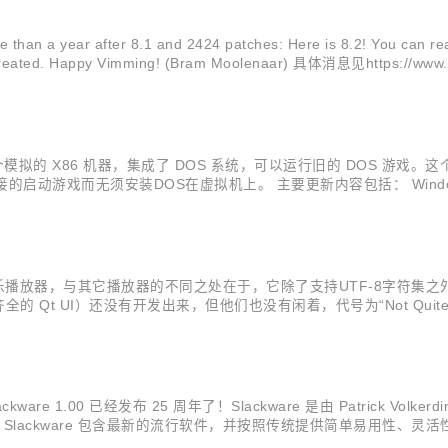
a year after 8.1 and 2424 patches: Here is 8.2! You can read
s created. Happy Vimming! (Bram Moolenaar) 具体消息见https://www.vi
 是一个模拟的 X86 机器，集成了 DOS 系统，可以运行旧的 DOS
而无须安装DOS在虚拟机上。 主要更新内容包括： Windows: 修复 Wi
cpu 核心和很多编译问题。 为 WINE 团队添加补丁。 详情见发布公告。 下载地址：
款Linux下的音乐播放器，与其它播放器的不同之处在于，它除了支持UTF-
 Qt UI）还没有开发出来，但他们也没有闲着，代号为“Not Quite The
以避免重复播放歌曲 (#611) 导出的 M3U 和 PLS 播放列表现在
re 1.00 已经发布 25 周年了！Slackware 是由 Patrick Volker
ware 包含最新的流行软件，并按照传统提供简单易用性、灵活性和强大的功能。 
lackware 一直非常有影响力。最早发布...