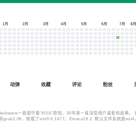
动弹
收藏
评论
粉丝
lackware一直固守着“KISS”原则，30年来一直深受用户喜爱和追捧。 如今Sla
使用grub2.06，搭载了vim9.0.1677，Emacs28.2. 默认文件
于cleveland大学，被称为Linu...