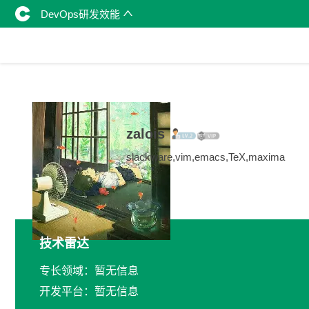
DevOps研发效能
zalois
slackware,vim,emacs,TeX,maxima
技术雷达
专长领域：暂无信息
开发平台：暂无信息