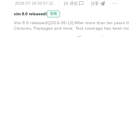
2018-07-18 09:57:11
10
评论
分享
vim 8.0 released!
拒绝
Vim 8.0 released![2016-09-12] After more than ten years th
Closures, Packages and more. Test coverage has been incre
2016-09-14 06:22:51
0
评论
分享
Slackware Linux 14.2 稳定版正式发布
Slackware Linux 14.2 稳定版正式发布了，与上一次
觉体验，还是使用上，都将是全新感受。同时，该版本也新增将近100个新的软
ux发行版本。Slackware 走了一条同其他的发行版本（Red Hat、D
2016-07-02 05:48:28
13
评论
分享
Slackware Linux 14.2 beta2 发布
Slackware Linux 14.2 beta2 发布了，离 14.2 正式
2016-02-04 18:06:21
8
评论
分享
Audacious 3.5.2 发布啦，Linux 下的音乐播放器
Audacious 3.5.2 发布啦，此版本包括翻译更新，bug 修复（#4
器的不同之处在于，它除了支持UTF-8字符集之外，还提供