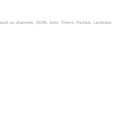
, such as channels, JSON, Jobs, Timers, Partials, Lambdas,
SCHINA
2.1和KDE 4.14.21，提供非常美观易用的桌面环境，无论是视
e Linux, Inc的Patrick Volkerding制作的Lin
OSCHINA
OSCHINA
下载地址：slackware64-current-install-dvd.iso
开发者生态社区
ous 3.6。 Audacious是一款Linux下的音乐播放器，与其它播放