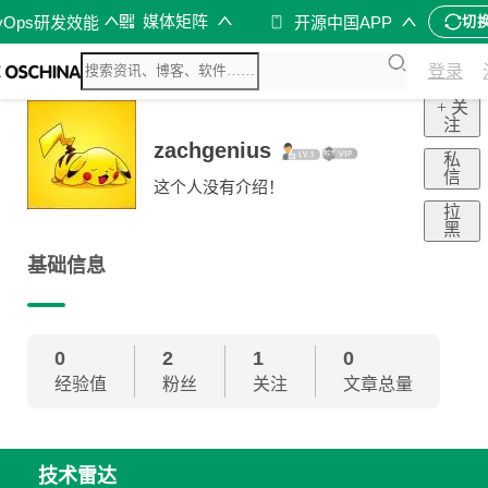
媒体矩阵
vOps研发效能
开源中国APP
切
登录
+ 关
注
zachgenius
私
信
这个人没有介绍！
拉
黑
基础信息
0
2
1
0
经验值
粉丝
关注
文章总量
技术雷达