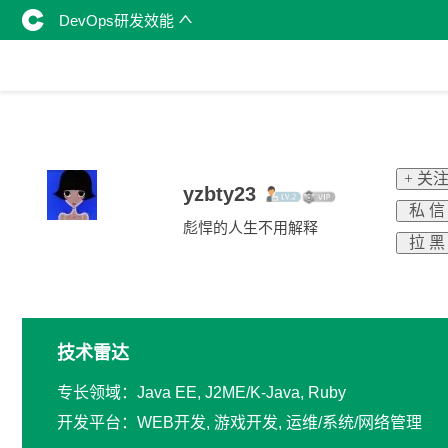
DevOps研发效能
+ 关
yzbty23
私 信
彪悍的人生不用解释
拉 黑
技术雷达
专长领域：Java EE, J2ME/K-Java, Ruby
开发平台：WEB开发, 游戏开发, 运维/系统/网络管理