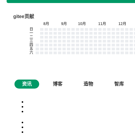
gitee贡献
资讯
博客
造物
智库